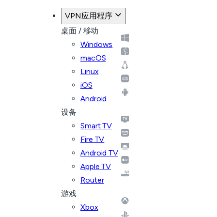
VPN应用程序
桌面 / 移动
Windows
macOS
Linux
iOS
Android
设备
Smart TV
Fire TV
Android TV
Apple TV
Router
游戏
Xbox