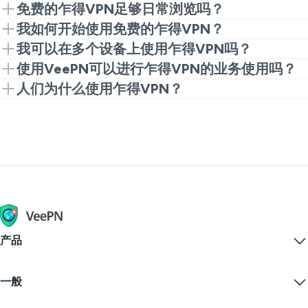
是的。你可以使用浏览器扩展作为免费的乍得VPN选项
免费的乍得VPN足够日常浏览吗？
开始轻度浏览和快速日常使用。
对于基本的隐私和更安全的公共Wi-Fi，是的，它可以
我如何开始使用免费的乍得VPN？
满足需求。如果你需要更多的速度或额外的功能，完整
打开Chrome网上商店，安装扩展，然后按连接。这是
我可以在多个设备上使用乍得VPN吗？
应用程序版本通常会更好。
开始的最简单方法，无需浪费时间在设置上。
是的。一个VeePN帐户可以让你同时保护多达10个设
使用VeePN可以进行乍得VPN的业务使用吗？
备。
是的。如果你需要用于工作的私密连接，VeePN可以帮
人们为什么使用乍得VPN？
助你进行更安全的浏览、安全登录和更好的公共网络保
通常是为了更多的隐私、更安全的Wi-Fi，以及一种在
护。
浏览、工作或旅行时保护连接的更简单的方法。
产品
Windows PC VPN
一般
VPN for macOS
Linux VPN