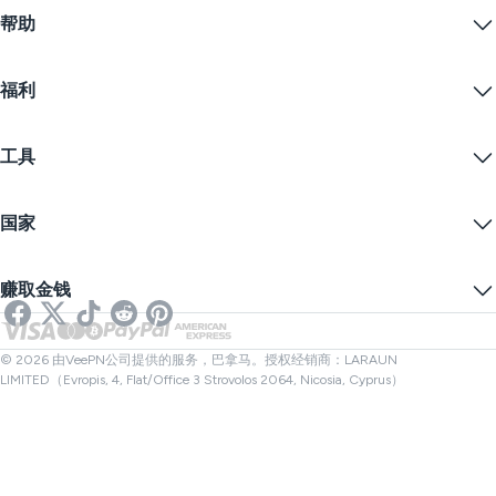
什么是VPN？
iOS VPN
帮助
VPN下载
Android VPN
功能
Chrome
支持中心
定价
福利
Firefox
联系我们
VPN免费试用
Edge
常见问题
优惠券
流播内容
免费VPN
隐私政策
工具
学生优惠
网络隐私
服务条款
VPN服务器
在线安全
备案警告
什么是我的IP？
博客
匿名IP
国家
Cookie偏好设置
隐藏您的IP
VPN用于游戏
DNS泄漏测试
防止追踪
美国VPN
在线短信
赚取金钱
流媒体用VPN
英国VPN
链接检查器
Netflix VPN
加拿大VPN
文件检查器
合作伙伴
土耳其VPN
© 2026 由VeePN公司提供的服务，巴拿马。授权经销商：LARAUN
LIMITED（Evropis, 4, Flat/Office 3 Strovolos 2064, Nicosia, Cyprus）