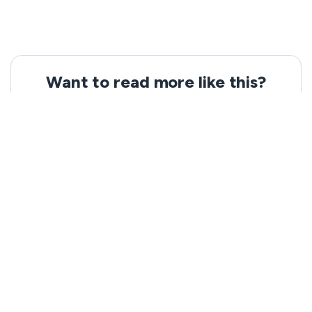
Want to read more like this?
Get the latest news and tips from VeePN.
Email address
Subscribe
We won’t spam, and you will always be able to unsubscribe.