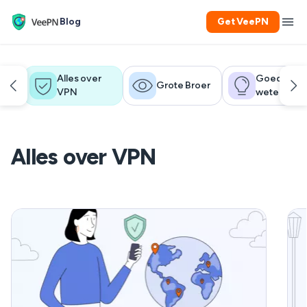
Blog
Get VeePN
Alles over
Goed om t
Grote Broer
VPN
weten
Alles over VPN