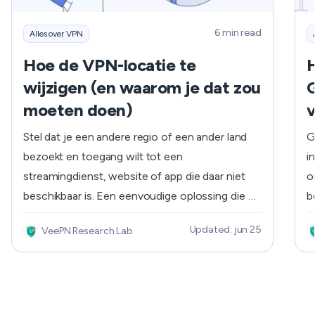
6 min read
Alles over VPN
Hoe de VPN-locatie te
H
wijzigen (en waarom je dat zou
G
moeten doen)
v
t
Stel dat je een andere regio of een ander land
G
bezoekt en toegang wilt tot een
i
streamingdienst, website of app die daar niet
o
beschikbaar is. Een eenvoudige oplossing die de
b
dag kan redden en je toegang kan geven tot de
l
Updated: jun 25
VeePN Research Lab
gewenste inhoud is het gebruik van een virtueel
n
privénetwerk (VPN) om je digitale locatie te
b
veranderen. Een VPN vervalst je werkelijke IP-
G
adres en verandert het in het adres van een
M
externe server waarmee je verbonden bent.