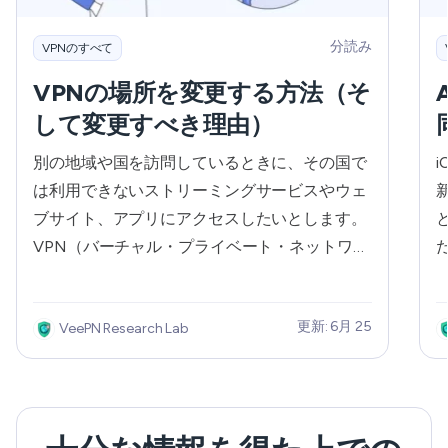
分読み
VPNのすべて
VPNの場所を変更する方法（そ
して変更すべき理由）
別の地域や国を訪問しているときに、その国で
i
は利用できないストリーミングサービスやウェ
ブサイト、アプリにアクセスしたいとします。
VPN（バーチャル・プライベート・ネットワー
ク）を使って、あなたのデジタルロケーション
を変更することです。VPNは、あなたの実際の
更新: 6月 25
VeePN Research Lab
IPアドレスを偽装し、あなたが接続しているリ
モートサーバーのアドレスに変更します。その
結果、あなたが利用したいウェブサイトやサー
ビスは、あなたがどこか別の場所にいると思
い、中に入れるようになります。 さらに、