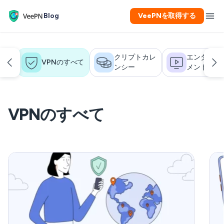
Blog
VeePNを取得する
いて
クリプトカレ
エンターテ
VPNのすべて
ンシー
メント
VPNのすべて