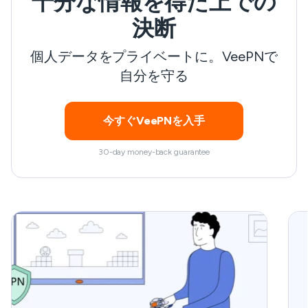
十分な情報を得た上での
VPNはあなたのトラフィックを暗号化し、サイ
決断
バーセキュリティを強化します。このため、
VPNはプロキシサーバーのような他のIP変更ツ
個人データをプライベートに。VeePNで
ールよりもはるかに安全なオプションとなって
自分を守る
います。この記事を読んで、VPNを使って場所
を変更する方法を学び、そうする一般的な理由
今すぐVeePNを入手
とあまり目立たない理由を探ってみましょう。
30-day money-back guarantee