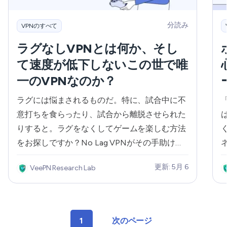
分読み
VPNのすべて
ラグなしVPNとは何か、そし
て速度が低下しないこの世で唯
一のVPNなのか？
ラグには悩まされるものだ。特に、試合中に不
意打ちを食らったり、試合から離脱させられた
りすると。ラグをなくしてゲームを楽しむ方法
をお探しですか？No Lag VPNがその手助けを
してくれます。私たちの記事でこの獣が何なの
更新: 5月 6
VeePN Research Lab
かを知り、ゲームの世界でトップに立つ準備を
しよう！
1
次のページ