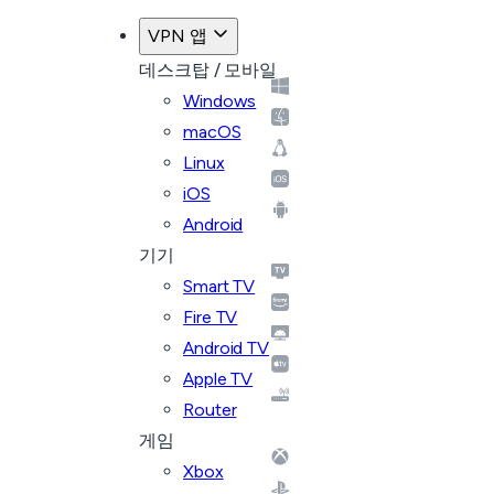
VPN 앱
데스크탑 / 모바일
Windows
macOS
Linux
iOS
Android
기기
Smart TV
Fire TV
Android TV
Apple TV
Router
게임
Xbox