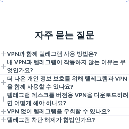
자주 묻는 질문
VPN과 함께 텔레그램 사용 방법은?
신뢰할 수 있고 빠르며 보안 수준이 높은 VPN을 선택하
내 VPN과 텔레그램이 작동하지 않는 이유는 무
세요. 이후 해당 애플리케이션을 기기에 다운로드하고
엇인가요?
로그인한 후 텔레그램이 차단되지 않은 서버에 연결합
지역 ISP 또는 네트워크 관리자가 일부 VPN 연결을 차
더 나은 개인 정보 보호를 위해 텔레그램과 VPN
니다. 그 후 일반적으로 텔레그램을 실행하세요. 이렇게
단할 수 있습니다. VeePN 및 그 다양한 서버를 사용해
을 함께 사용할 수 있나요?
하면 텔레그램의 차단을 해제하고 제한된 네트워크 또
보세요. 그래도 도움이 되지 않으면 앱 내에서 다른 서버
네. 텔레그램 VPN은 IP 주소를 숨기고 트래픽을 암호화
텔레그램 데스크톱 버전용 VPN을 다운로드하려
는 공유 네트워크에서 향상된 개인 정보 보호와 함께 사
나 VPN 프로토콜로 전환하세요. Kill Switch와 누수 방지
하여 추가적인 개인 정보 보호 수준을 제공합니다. 이는
면 어떻게 해야 하나요?
용할 수 있습니다.
가 켜져 있는지 확인하는 것도 개인적이고 안정적인 상
공용 Wi-Fi, 직장 또는 더 강하게 검열되는 지역에서 특
VeePN과 같은 평판 좋은 VPN 제공업체를 찾으세요. 그
VPN 없이 텔레그램을 우회할 수 있나요?
태를 유지하는 데 유용합니다.
히 유용합니다. 텔레그램이 존재하더라도 인터넷에서
런 다음 데스크톱 애플리케이션을 운영 체제에 설치합
일부 사람들은 프록시, 미러 링크, 브라우저 도구 또는
텔레그램 차단 해제가 합법인가요?
개인 정보를 원하신다면 VPN 사용이 꽤 합리적입니다.
니다. 설치 후 서버에서 텔레그램을 열어보세요. 이는 개
네트워크 조정을 시도하여 텔레그램 제한을 우회하려고
대부분의 국가에서 VPN 사용은 합법입니다. 하지만 정