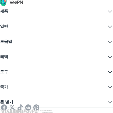
제품
Windows PC VPN
일반
VPN for macOS
Linux VPN
VPN이란?
iOS VPN
도움말
VPN 다운로드
Android VPN
기능
Chrome
지원 센터
가격
혜택
Firefox
문의하기
VPN 무료 체험
Edge
자주 묻는 질문
쿠폰
콘텐츠 스트리밍
무료 VPN
개인정보 보호정책
도구
학생 할인
인터넷 개인정보 보호
서비스 약관
VPN 서버
온라인 보안
보증 카나리아
내 IP는?
블로그
익명 IP
국가
쿠키 기본 설정
IP 숨기기
게임을 위한 VPN
DNS 누출 테스트
추적 방지
미국 VPN
온라인 SMS
돈 벌기
스트리밍을 위한 VPN
영국 VPN
링크 검사기
넷플릭스 VPN
캐나다 VPN
파일 검사기
제휴사