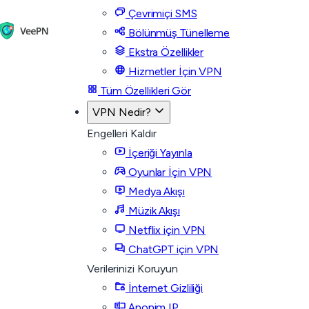
Çevrimiçi SMS
Bölünmüş Tünelleme
Ekstra Özellikler
Hizmetler İçin VPN
Tüm Özellikleri Gör
VPN Nedir?
Engelleri Kaldır
İçeriği Yayınla
Oyunlar İçin VPN
Medya Akışı
Müzik Akışı
Netflix için VPN
ChatGPT için VPN
Verilerinizi Koruyun
İnternet Gizliliği
Anonim IP