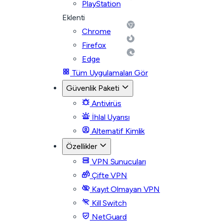
PlayStation
Eklenti
Chrome
Firefox
Edge
Tüm Uygulamaları Gör
Güvenlik Paketi
Antivirüs
İhlal Uyarısı
Alternatif Kimlik
Özellikler
VPN Sunucuları
Çifte VPN
Kayıt Olmayan VPN
Kill Switch
NetGuard