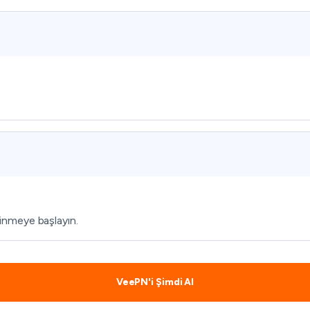
inmeye başlayın.
VeePN'i Şimdi Al