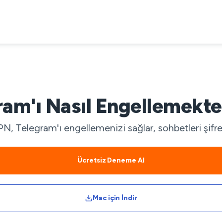
ram'ı Nasıl Engellemekten
 Telegram'ı engellemenizi sağlar, sohbetleri şifreler 
Ücretsiz Deneme Al
Mac için İndir