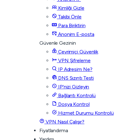
Kimliği Gizle
Takibi Önle
Para Biriktirin
Anonim E-posta
Güvenle Gezinin
Çevrimiçi Güvenlik
VPN Şifreleme
IP Adresim Ne?
DNS Sızıntı Testi
IP'nizi Gizleyin
Bağlantı Kontrolü
Dosya Kontrol
Hizmet Durumu Kontrolü
VPN Nasıl Çalışır?
Fiyatlandırma
Yardım