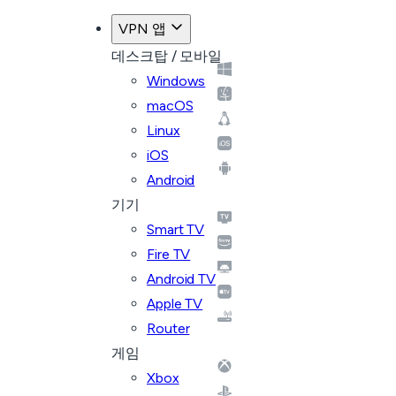
VPN 앱
데스크탑 / 모바일
Windows
macOS
Linux
iOS
Android
기기
Smart TV
Fire TV
Android TV
Apple TV
Router
게임
Xbox