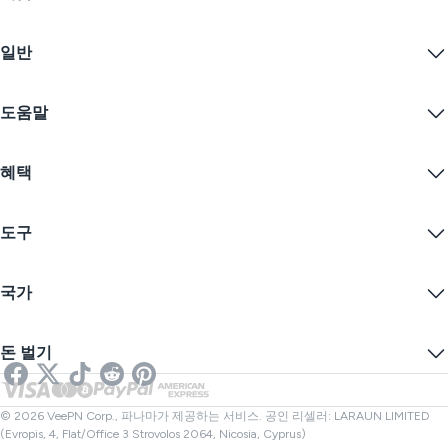
Windows PC VPN
일반
VPN for macOS
Linux VPN
VPN이란?
iOS VPN
도움말
VPN 다운로드
Android VPN
기능
Chrome
지원 센터
가격
혜택
Firefox
문의하기
VPN 무료 체험
Edge
자주 묻는 질문
쿠폰
콘텐츠 스트리밍
무료 VPN
개인정보 보호정책
도구
학생 할인
인터넷 개인정보 보호
서비스 약관
VPN 서버
온라인 보안
보증 카나리아
내 IP는?
블로그
익명 IP
국가
쿠키 기본 설정
IP 숨기기
게임을 위한 VPN
DNS 누출 테스트
추적 방지
미국 VPN
온라인 SMS
돈 벌기
스트리밍을 위한 VPN
영국 VPN
링크 검사기
넷플릭스 VPN
캐나다 VPN
파일 검사기
제휴사
터키 VPN
© 2026 VeePN Corp., 파나마가 제공하는 서비스. 공인 리셀러: LARAUN LIMITED
(Evropis, 4, Flat/Office 3 Strovolos 2064, Nicosia, Cyprus)