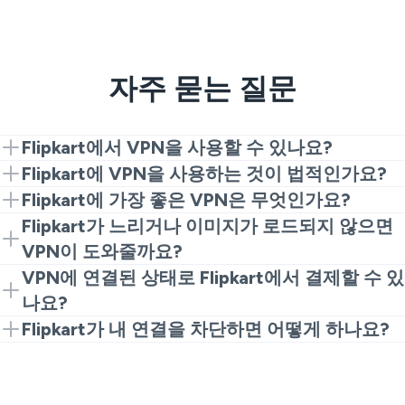
자주 묻는 질문
Flipkart에서 VPN을 사용할 수 있나요?
네. VeePN을 설치하고 가까운 서버에 연결한 다음 앱이
Flipkart에 VPN을 사용하는 것이 법적인가요?
나 웹사이트를 여세요. 이것이 비공개로 안정적인 경로
많은 장소에서 그렇습니다. VPN은 공용 네트워크에서
Flipkart에 가장 좋은 VPN은 무엇인가요?
를 얻는 간단한 방법입니다.
의 개인 정보를 보호합니다. 현지 규칙을 확인하고
빠른 서버, 현대적인 프로토콜, 명확한 No Logs 정책을
Flipkart가 느리거나 이미지가 로드되지 않으면
Flipkart의 약관을 따르세요.
선택하세요. 많은 쇼핑객이 VeePN을 Flipkart 최고의
VPN이 도와줄까요?
VPN으로 선택하여 신뢰성 있는 체크아웃을 제공합니
그럴 수 있습니다. 깨끗한 경로는 혼잡하거나 필터링된
VPN에 연결된 상태로 Flipkart에서 결제할 수 있
다.
Wi-Fi에서 타임아웃 문제를 종종 해결합니다. 가까운 서
나요?
버를 시도하거나 앱에서 프로토콜을 전환해보세요.
보통 가능합니다. 결제 페이지에서 추가 인증을 요구하
Flipkart가 내 연결을 차단하면 어떻게 하나요?
면 가까운 지역을 시도하거나 VPN을 잠시 다시 연결하
다른 인근 위치로 전환하거나 프로토콜을 변경하거나
고 다시 시도하세요.
다시 연결하세요. 안정적인 VPN Flipkart 경로가 일반적
으로 액세스를 복원합니다.