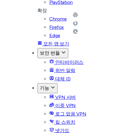
PlayStation
확장
Chrome
Firefox
Edge
모든 앱 보기
보안 번들
안티바이러스
위반 알림
대체 ID
기능
VPN 서버
이중 VPN
로그 없음 VPN
킬 스위치
넷가드