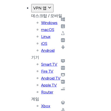
VPN 앱
데스크탑 / 모바일
Windows
macOS
Linux
iOS
Android
기기
Smart TV
Fire TV
Android TV
Apple TV
Router
게임
Xbox