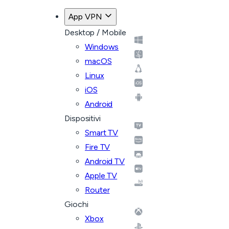
App VPN
Desktop / Mobile
Windows
macOS
Linux
iOS
Android
Dispositivi
Smart TV
Fire TV
Android TV
Apple TV
Router
Giochi
Xbox