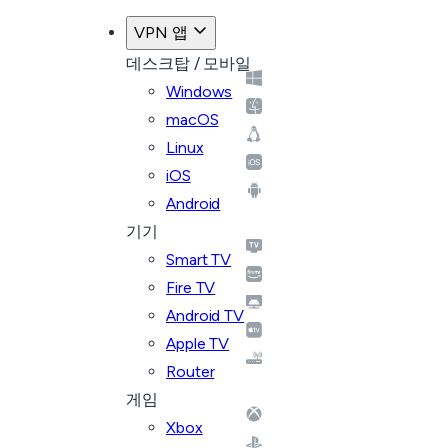
VPN 앱
데스크탑 / 모바일
Windows
macOS
Linux
iOS
Android
기기
Smart TV
Fire TV
Android TV
Apple TV
Router
게임
Xbox