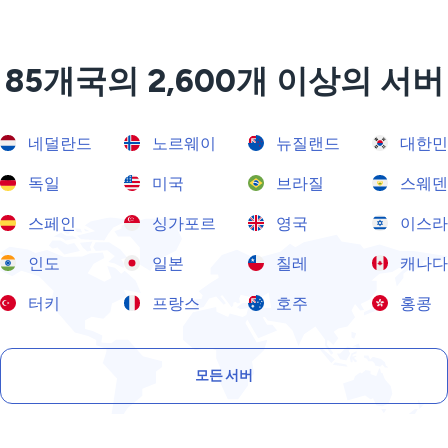
85개국의 2,600개 이상의 서버
네덜란드
노르웨이
뉴질랜드
대한민
독일
미국
브라질
스웨덴
스페인
싱가포르
영국
이스라
인도
일본
칠레
캐나다
터키
프랑스
호주
홍콩
모든 서버