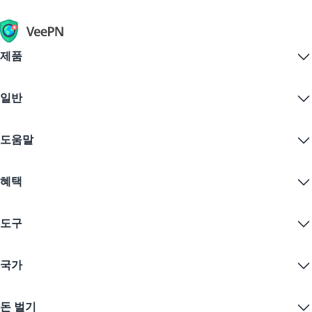
제품
Windows PC VPN
일반
VPN for macOS
Linux VPN
VPN이란?
iOS VPN
도움말
VPN 다운로드
Android VPN
기능
Chrome
지원 센터
가격
혜택
Firefox
문의하기
VPN 무료 체험
Edge
자주 묻는 질문
쿠폰
콘텐츠 스트리밍
무료 VPN
개인정보 보호정책
도구
학생 할인
인터넷 개인정보 보호
서비스 약관
VPN 서버
온라인 보안
보증 카나리아
내 IP는?
블로그
익명 IP
국가
쿠키 기본 설정
IP 숨기기
게임을 위한 VPN
DNS 누출 테스트
추적 방지
미국 VPN
온라인 SMS
돈 벌기
스트리밍을 위한 VPN
영국 VPN