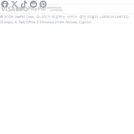
링크 검사기
넷플릭스 VPN
캐나다 VPN
파일 검사기
제휴사
터키 VPN
© 2026 VeePN Corp., 파나마가 제공하는 서비스. 공인 리셀러: LARAUN LIMITED
(Evropis, 4, Flat/Office 3 Strovolos 2064, Nicosia, Cyprus)