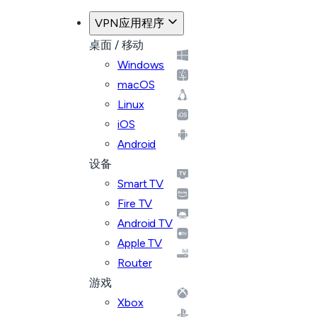
VPN应用程序
桌面 / 移动
Windows
macOS
Linux
iOS
Android
设备
Smart TV
Fire TV
Android TV
Apple TV
Router
游戏
Xbox