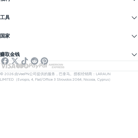
Firefox
联系我们
VPN免费试用
Edge
常见问题
优惠券
流播内容
免费VPN
隐私政策
工具
学生优惠
网络隐私
服务条款
VPN服务器
在线安全
备案警告
什么是我的IP？
博客
匿名IP
国家
Cookie偏好设置
隐藏您的IP
VPN用于游戏
DNS泄漏测试
防止追踪
美国VPN
在线短信
赚取金钱
流媒体用VPN
英国VPN
链接检查器
Netflix VPN
加拿大VPN
文件检查器
合作伙伴
土耳其VPN
© 2026 由VeePN公司提供的服务，巴拿马。授权经销商：LARAUN
LIMITED（Evropis, 4, Flat/Office 3 Strovolos 2064, Nicosia, Cyprus）