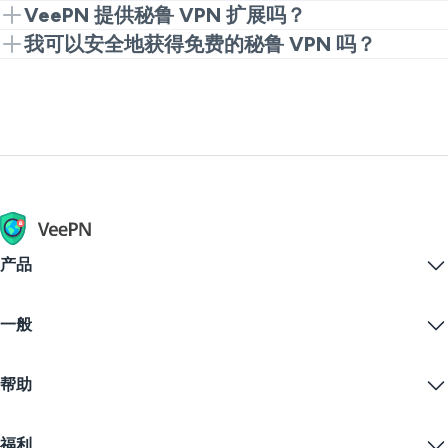
是的。VPN 在隐私和安全方面是合法的。然而，非法
VeePN 提供秘鲁 VPN 扩展吗？
活动仍然是被禁止的。
是的。从 Chrome 扩展开始，享受快速免费的秘鲁
我可以安全地获得免费的秘鲁 VPN 吗？
VPN 体验。升级到完整应用，获得更多速度和服务器
一般来说，免费 VPN 对您的数字隐私很危险。但
选项。
VeePN 提供了一种安全的方式来尝试免费的秘鲁
VPN，使用免费 Chrome 扩展。然后，您可以升级到
高级版以获得最佳性能。
产品
Windows PC VPN
一般
VPN for macOS
Linux VPN
什么是VPN？
iOS VPN
帮助
VPN下载
Android VPN
功能
Chrome
支持中心
定价
福利