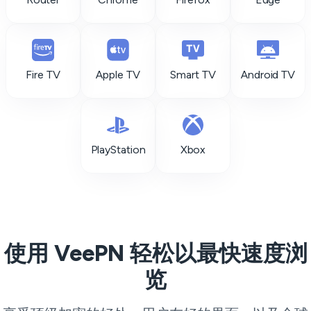
Fire TV
Apple TV
Smart TV
Android TV
PlayStation
Xbox
使用 VeePN 轻松以最快速度浏
览