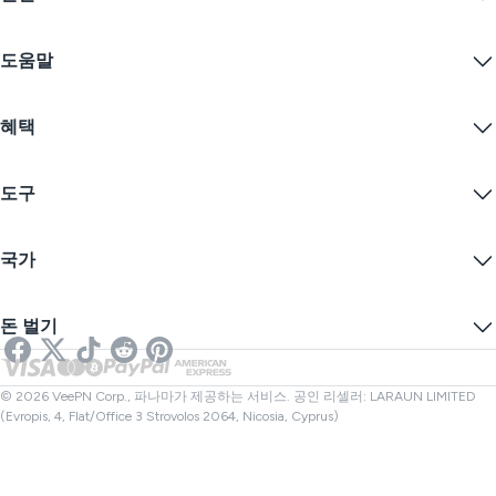
Linux VPN
VPN이란?
iOS VPN
도움말
VPN 다운로드
Android VPN
기능
Chrome
지원 센터
가격
혜택
Firefox
문의하기
VPN 무료 체험
Edge
자주 묻는 질문
쿠폰
콘텐츠 스트리밍
무료 VPN
개인정보 보호정책
도구
학생 할인
인터넷 개인정보 보호
서비스 약관
VPN 서버
온라인 보안
보증 카나리아
내 IP는?
블로그
익명 IP
국가
쿠키 기본 설정
IP 숨기기
게임을 위한 VPN
DNS 누출 테스트
추적 방지
미국 VPN
온라인 SMS
돈 벌기
스트리밍을 위한 VPN
영국 VPN
링크 검사기
넷플릭스 VPN
캐나다 VPN
파일 검사기
제휴사
터키 VPN
© 2026 VeePN Corp., 파나마가 제공하는 서비스. 공인 리셀러: LARAUN LIMITED
(Evropis, 4, Flat/Office 3 Strovolos 2064, Nicosia, Cyprus)