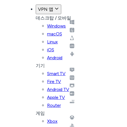
VPN 앱
데스크탑 / 모바일
Windows
macOS
Linux
iOS
Android
기기
Smart TV
Fire TV
Android TV
Apple TV
Router
게임
Xbox