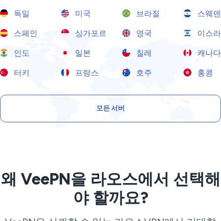
독일
미국
브라질
스웨덴
스페인
싱가포르
영국
이스라
인도
일본
칠레
캐나다
터키
프랑스
호주
홍콩
모든 서버
왜 VeePN을 라오스에서 선택해
야 할까요?