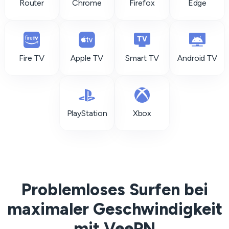
Router
Chrome
Firefox
Edge
Fire TV
Apple TV
Smart TV
Android TV
PlayStation
Xbox
Problemloses Surfen bei
maximaler Geschwindigkeit
mit VeePN