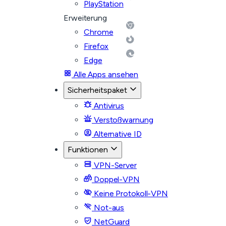
PlayStation
Erweiterung
Chrome
Firefox
Edge
Alle Apps ansehen
Sicherheitspaket
Antivirus
Verstoßwarnung
Alternative ID
Funktionen
VPN-Server
Doppel-VPN
Keine Protokoll-VPN
Not-aus
NetGuard