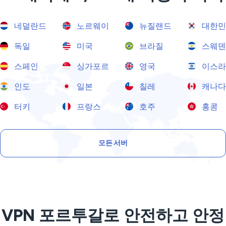
네덜란드
노르웨이
뉴질랜드
대한민
독일
미국
브라질
스웨덴
스페인
싱가포르
영국
이스라
인도
일본
칠레
캐나다
터키
프랑스
호주
홍콩
모든 서버
VPN 포르투갈로 안전하고 안정