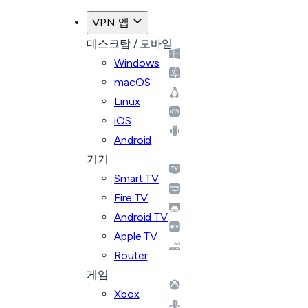
VPN 앱
데스크탑 / 모바일
Windows
macOS
Linux
iOS
Android
기기
Smart TV
Fire TV
Android TV
Apple TV
Router
게임
Xbox