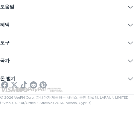
VPN이란?
iOS VPN
도움말
VPN 다운로드
Android VPN
기능
Chrome
지원 센터
가격
혜택
Firefox
문의하기
VPN 무료 체험
Edge
자주 묻는 질문
쿠폰
콘텐츠 스트리밍
무료 VPN
개인정보 보호정책
도구
학생 할인
인터넷 개인정보 보호
서비스 약관
VPN 서버
온라인 보안
보증 카나리아
내 IP는?
블로그
익명 IP
국가
쿠키 기본 설정
IP 숨기기
게임을 위한 VPN
DNS 누출 테스트
추적 방지
미국 VPN
온라인 SMS
돈 벌기
스트리밍을 위한 VPN
영국 VPN
링크 검사기
넷플릭스 VPN
캐나다 VPN
파일 검사기
제휴사
터키 VPN
© 2026 VeePN Corp., 파나마가 제공하는 서비스. 공인 리셀러: LARAUN LIMITED
(Evropis, 4, Flat/Office 3 Strovolos 2064, Nicosia, Cyprus)