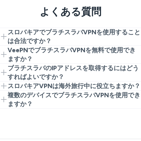
よくある質問
スロバキアでブラチスラバVPNを使用すること
は合法ですか？
VPNの使用は、通常のプライバシーとセキュリティの
VeePNでブラチスラバVPNを無料で使用でき
目的でスロバキアで合法です。ただし、アクセスする
ますか？
ウェブサイトやサービスのローカル法に従う必要があ
VeePNは、VPN保護を迅速に開始するのに役立つ
ブラチスラバのIPアドレスを取得するにはどう
ります。
Chrome拡張機能を提供しています。特定のロケーシ
すればよいですか？
ョンや機能の利用可能性は、プランや現在のサーバー
VeePNをインストールし、アプリまたはブラウザ拡張
スロバキアVPNは海外旅行中に役立ちますか？
オプションに依存する場合があります。
機能を開いて、利用可能な場合はブラチスラバまたは
はい、国外にいる間にスロバキアベースの接続でブラ
複数のデバイスでブラチスラバVPNを使用でき
スロバキアのVPNサーバーを選択します。接続される
ウジングするのに役立ちます。これは、馴染みのある
ますか？
と、ウェブサイトはあなたの直接のネットワークでは
現地サービス、アカウントアクセス、ホテルや空港の
はい。VeePNは、Windows、macOS、Android、
なく、VPNサーバーのロケーションを表示します。
Wi-Fiでの安全なブラウジングに便利です。
iOS、ブラウザ拡張機能を含む主要なプラットフォー
ムで動作します。1つのアカウントで最大10台のデバ
イスを保護できます。