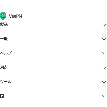
製品
Windows PC VPN
一般
VPN for macOS
Linux VPN
VPNとは？
iOS VPN
ヘルプ
VPNダウンロード
Android VPN
特徴
Chrome
サポートセンター
価格
利点
Firefox
お問い合わせ
VPN無料トライアル
Edge
FAQ
クーポン
コンテンツをストリームする
無料VPN
プライバシーポリシー
ツール
学生割引
インターネットプライバシー
利用規約
VPNサーバー
オンラインセキュリティ
ワラントカナリア
私のIPは何ですか？
ブログ
匿名IP
国
クッキープリファレンス
あなたのIPを隠す
ゲーム用VPN
DNSリークテスト
トラッキングを防ぐ
アメリカVPN