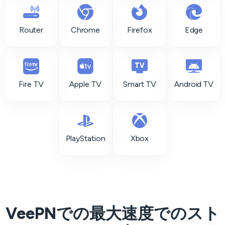
Router
Chrome
Firefox
Edge
Fire TV
Apple TV
Smart TV
Android TV
PlayStation
Xbox
VeePNでの最大速度でのスト