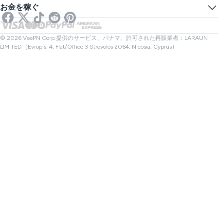
オンラインSMS
お金を稼ぐ
ストリーミング用VPN
イギリスVPN
リンクチェッカー
Netflix用VPN
カナダVPN
ファイルチェック
アフィリエイト
トルコVPN
© 2026 VeePN Corp.提供のサービス、パナマ。許可された再販業者：LARAUN
LIMITED（Evropis, 4, Flat/Office 3 Strovolos 2064, Nicosia, Cyprus）