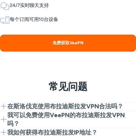
24/7实时聊天支持
每个订阅可用10台设备
免费获取VeePN
常见问题
在斯洛伐克使用布拉迪斯拉发VPN合法吗？
在斯洛伐克，VPN的使用通常是合法的，前提是用于正
我可以免费使用VeePN的布拉迪斯拉发VPN
常的隐私和安全目的。您仍然应该遵循当地法律以及您
吗？
访问的任何网站或服务的规则。
VeePN提供一个Chrome扩展，可以帮助您快速开始使
我如何获得布拉迪斯拉发IP地址？