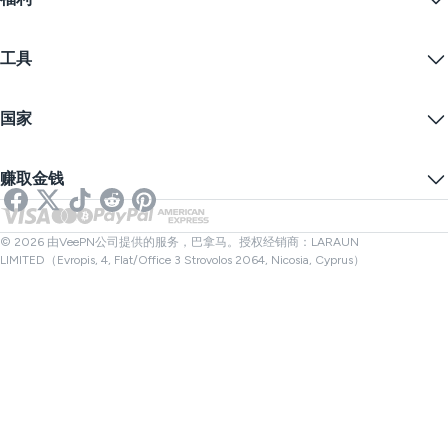
Firefox
联系我们
VPN免费试用
Edge
常见问题
优惠券
流播内容
免费VPN
隐私政策
工具
学生优惠
网络隐私
服务条款
VPN服务器
在线安全
备案警告
什么是我的IP？
博客
匿名IP
国家
Cookie偏好设置
隐藏您的IP
VPN用于游戏
DNS泄漏测试
防止追踪
美国VPN
在线短信
赚取金钱
流媒体用VPN
英国VPN
链接检查器
Netflix VPN
加拿大VPN
文件检查器
合作伙伴
土耳其VPN
© 2026 由VeePN公司提供的服务，巴拿马。授权经销商：LARAUN
LIMITED（Evropis, 4, Flat/Office 3 Strovolos 2064, Nicosia, Cyprus）