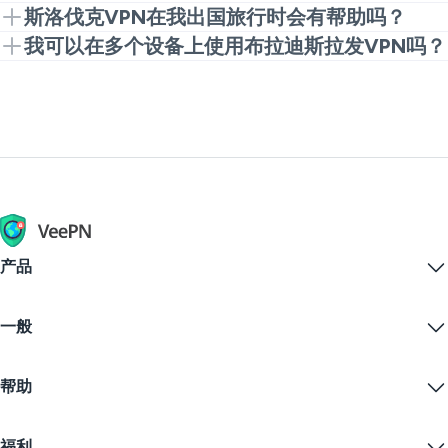
用VPN保护。特定位置或功能的可用性可能取决于计划
安装VeePN，打开应用或浏览器扩展，并选择布拉迪斯
斯洛伐克VPN在我出国旅行时会有帮助吗？
和当前服务器选项。
拉发或斯洛伐克VPN服务器（如果可用）。连接后，网
是的，它可以帮助您在国外使用基于斯洛伐克的连接进
我可以在多个设备上使用布拉迪斯拉发VPN吗？
站将看到VPN服务器位置，而不是您的直接网络。
行浏览。这对于熟悉的本地服务、账户访问和在酒店或
可以。VeePN适用于主要平台，包括Windows、
机场Wi-Fi上更安全的浏览非常有用。
macOS、Android、iOS和浏览器扩展。一个账户可以保
护多达10个设备。
产品
Windows PC VPN
一般
VPN for macOS
Linux VPN
什么是VPN？
iOS VPN
帮助
VPN下载
Android VPN
功能
Chrome
支持中心
定价
福利