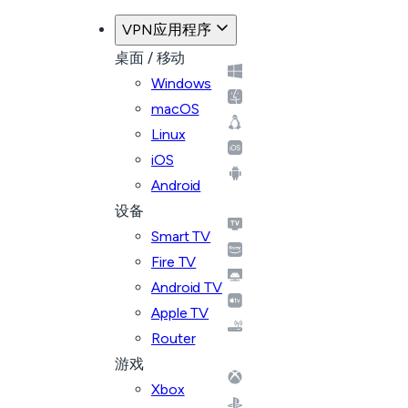
VPN应用程序
桌面 / 移动
Windows
macOS
Linux
iOS
Android
设备
Smart TV
Fire TV
Android TV
Apple TV
Router
游戏
Xbox