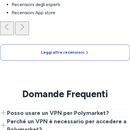
Recensioni degli esperti
Recensioni App store
Leggi altre recensioni
Domande Frequenti
Posso usare un VPN per Polymarket?
Sì, VeePN ti consente di connetterti a Polymarket in
Perché un VPN è necessario per accedere a
modo sicuro, superando le restrizioni regionali.
Polymarket?