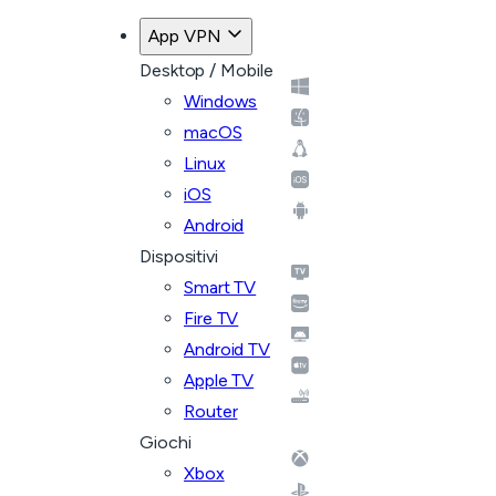
App VPN
Desktop / Mobile
Windows
macOS
Linux
iOS
Android
Dispositivi
Smart TV
Fire TV
Android TV
Apple TV
Router
Giochi
Xbox