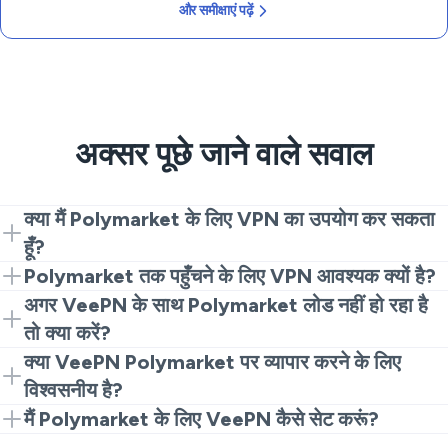
और समीक्षाएं पढ़ें
अक्सर पूछे जाने वाले सवाल
क्या मैं Polymarket के लिए VPN का उपयोग कर सकता
हूँ?
हाँ, VeePN आपको सुरक्षित रूप से Polymarket से कनेक्ट करने की
Polymarket तक पहुँचने के लिए VPN आवश्यक क्यों है?
अनुमति देता है, क्षेत्रीय प्रतिबंधों को बायपास करते हुए।
VPN आपके IP पते को छुपाता है, यह सुनिश्चित करता है कि आपकी
अगर VeePN के साथ Polymarket लोड नहीं हो रहा है
व्यापार गतिविधियाँ सुरक्षित और गुमनाम हों।
तो क्या करें?
सर्वर स्थान बदलने, ब्राउज़र कुकीज़ साफ़ करने, या अपने डिवाइस को
क्या VeePN Polymarket पर व्यापार करने के लिए
पुनः शुरू करने का प्रयास करें।
विश्वसनीय है?
बिल्कुल! तेज गति और कोई लॉग नीति के साथ, यह व्यापारियों के लिए
मैं Polymarket के लिए VeePN कैसे सेट करूं?
एक विश्वसनीय विकल्प है।
बस VeePN डाउनलोड करें, एक ऐसे सर्वर से कनेक्ट करें जो