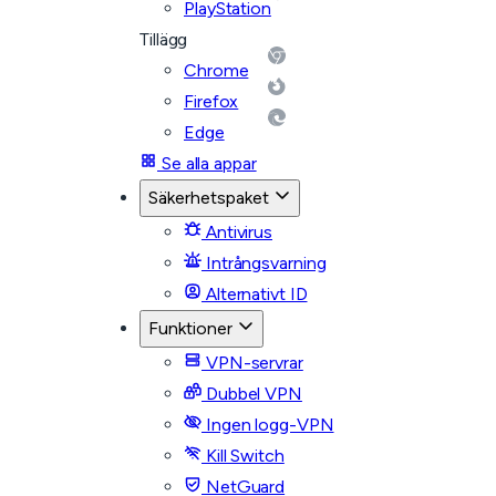
PlayStation
Tillägg
Chrome
Firefox
Edge
Se alla appar
Säkerhetspaket
Antivirus
Intrångsvarning
Alternativt ID
Funktioner
VPN-servrar
Dubbel VPN
Ingen logg-VPN
Kill Switch
NetGuard