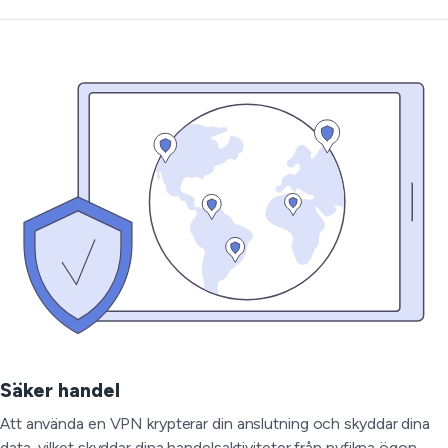
Säker handel
Att använda en VPN krypterar din anslutning och skyddar dina
data, vilket skyddar dina handelsaktiviteter från nyfikna ögon.