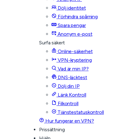
Dölj identitet
Förhindra spårning
Spara pengar
Anonym e-post
Surfa säkert
Online-säkerhet
VPN-kryptering
Vad är min IP?
DNS-läcktest
Dölj din IP
Länk Kontroll
Filkontroll
Tjänstestatuskontroll
Hur fungerar en VPN?
Prissättning
Hjälp