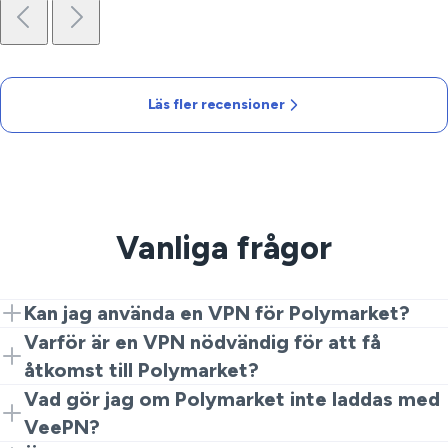
Läs fler recensioner
Vanliga frågor
Kan jag använda en VPN för Polymarket?
Ja, VeePN låter dig ansluta till Polymarket säkert, vilket
Varför är en VPN nödvändig för att få
kringgår regionala restriktioner.
åtkomst till Polymarket?
En VPN döljer din IP-adress, vilket säkerställer att dina
Vad gör jag om Polymarket inte laddas med
handelsaktiviteter är säkra och anonyma.
VeePN?