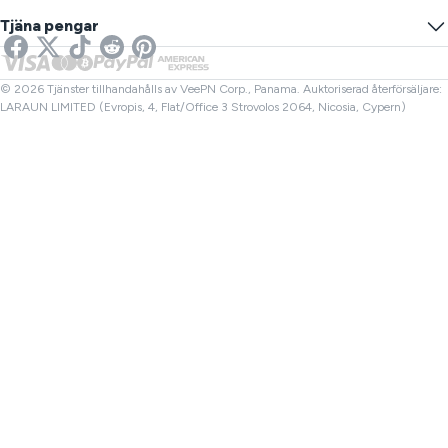
Förhindra spårning
USA VPN
Online SMS
Tjäna pengar
VPN för streaming
Storbritannien VPN
Länk Kontroll
Netflix VPN
Kanada VPN
Filkontroll
Affiliates
Turkiet VPN
© 2026 Tjänster tillhandahålls av VeePN Corp., Panama. Auktoriserad återförsäljare:
LARAUN LIMITED (Evropis, 4, Flat/Office 3 Strovolos 2064, Nicosia, Cypern)