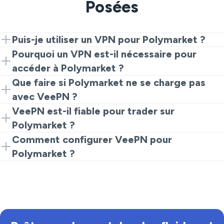
Posées
Puis-je utiliser un VPN pour Polymarket ?
Oui, VeePN vous permet de vous connecter à
Pourquoi un VPN est-il nécessaire pour
Polymarket en toute sécurité, contournant les
accéder à Polymarket ?
restrictions régionales.
Un VPN cache votre adresse IP, garantissant que vos
Que faire si Polymarket ne se charge pas
activités de trading sont sécurisées et anonymes.
avec VeePN ?
Essayez de changer l'emplacement du serveur, de
VeePN est-il fiable pour trader sur
vider les cookies de votre navigateur, ou de redémarrer
Polymarket ?
votre appareil.
Absolument ! Avec des vitesses rapides et une
Comment configurer VeePN pour
politique sans journaux, c'est un choix de confiance
Polymarket ?
pour les traders.
Téléchargez simplement VeePN, connectez-vous à
un serveur qui prend en charge Polymarket, et
commencez à trader !