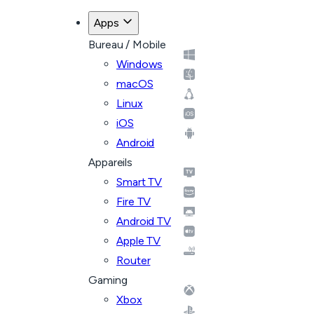
Apps
Bureau / Mobile
Windows
macOS
Linux
iOS
Android
Appareils
Smart TV
Fire TV
Android TV
Apple TV
Router
Gaming
Xbox