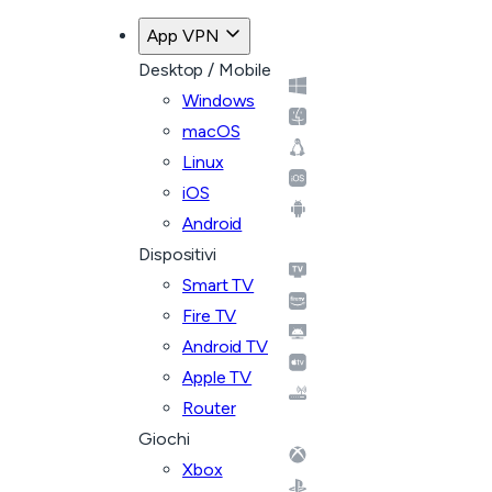
App VPN
Desktop / Mobile
Windows
macOS
Linux
iOS
Android
Dispositivi
Smart TV
Fire TV
Android TV
Apple TV
Router
Giochi
Xbox