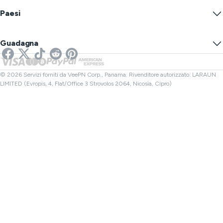
Avviso di Garanzia
Qual è il Mio IP?
Blog
IP Anonimo
Paesi
Preferenze cookie
Nascondi il tuo IP
VPN per Gaming
Test di Perdita DNS
Previeni il Monitoraggio
VPN USA
SMS online
Guadagna
VPN per Streaming
VPN Regno Unito
Controllo Link
VPN per Netflix
VPN Canada
Controllo File
Affiliati
VPN Turchia
© 2026 Servizi forniti da VeePN Corp., Panama. Rivenditore autorizzato: LARAUN
LIMITED (Evropis, 4, Flat/Office 3 Strovolos 2064, Nicosia, Cipro)