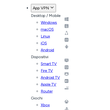
App VPN
Desktop / Mobile
Windows
macOS
Linux
iOS
Android
Dispositivi
Smart TV
Fire TV
Android TV
Apple TV
Router
Giochi
Xbox