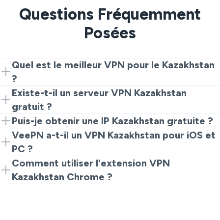
Questions Fréquemment
Posées
Quel est le meilleur VPN pour le Kazakhstan
?
VeePN est l'un des meilleurs VPN pour le Kazakhstan
Existe-t-il un serveur VPN Kazakhstan
grâce à ses serveurs rapides et sécurisés et à sa
gratuit ?
performance fiable sur toutes les principales
Oui. VeePN propose un serveur VPN Kazakhstan
Puis-je obtenir une IP Kazakhstan gratuite ?
plateformes.
gratuit via des extensions de navigateur et des
Oui. Connectez-vous à VeePN et obtenez
VeePN a-t-il un VPN Kazakhstan pour iOS et
applications mobiles.
instantanément une IP Kazakhstan sécurisée et
PC ?
cryptée — sans frais ni conditions cachées.
Oui, VeePN fonctionne sur iPhones, iPads (VPN
Comment utiliser l'extension VPN
Kazakhstan iOS), ordinateurs de bureau (Kazakhstan
Kazakhstan Chrome ?
VPN PC) et autres appareils.
Installez VeePN depuis le Chrome Web Store, lancez
l'extension et sélectionnez le serveur du Kazakhstan
pour commencer.