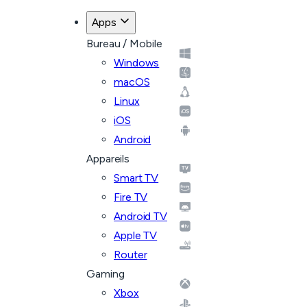
Apps
Bureau / Mobile
Windows
macOS
Linux
iOS
Android
Appareils
Smart TV
Fire TV
Android TV
Apple TV
Router
Gaming
Xbox