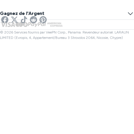
VPN pour le Gaming
Test de Fuite DNS
Empêcher le Tracking
VPN États-Unis
SMS en ligne
Gagnez de l'Argent
VPN pour Streaming
VPN Royaume-Uni
Vérificateur de lien
VPN pour Netflix
VPN Canada
Vérificateur de fichiers
Affiliés
VPN Turquie
© 2026 Services fournis par VeePN Corp., Panama. Revendeur autorisé: LARAUN
LIMITED (Evropis, 4, Appartement/Bureau 3 Strovolos 2064, Nicosie, Chypre)