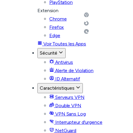
PlayStation
Extension
Chrome
Firefox
Edge
Voir Toutes les Apps
Sécurité
Antivirus
Alerte de Violation
ID Alternatif
Caractéristiques
Serveurs VPN
Double VPN
VPN Sans Log
Interrupteur d'urgence
NetGuard