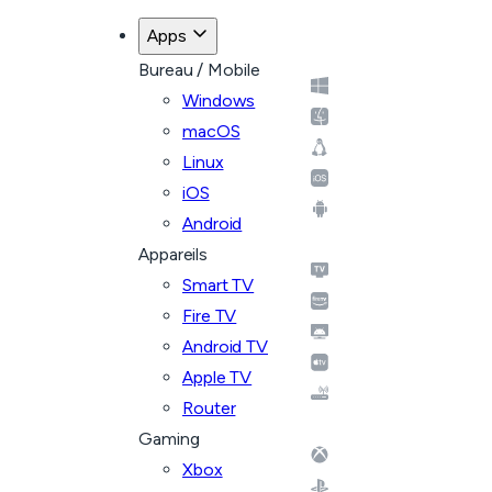
Apps
Bureau / Mobile
Windows
macOS
Linux
iOS
Android
Appareils
Smart TV
Fire TV
Android TV
Apple TV
Router
Gaming
Xbox