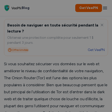
Blog
Get VeePN
Besoin de naviguer en toute sécurité pendant la
Le Navigateur Tor est-il sûr ?
lecture ?
Obtenez une protection complète pour seulement 1 $
5 Choses à Savoir Avant de
pendant 3 jours.
l’Utiliser
Get VeePN
Offre limitée
Si vous souhaitez sécuriser vos données sur le web et
améliorer le niveau de confidentialité de votre navigation,
The Onion Router (Tor) est l’une des options les plus
populaires à considérer. Bien que beaucoup pensent que le
but principal de l’utilisation de Tor est d’entrer dans le dark
web et de traiter quelque chose de louche ou d’illicite, la
plupart des gens l’utilisent pour naviguer et communiquer