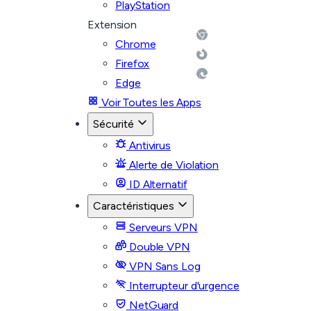
PlayStation
Extension
Chrome
Firefox
Edge
Voir Toutes les Apps
Sécurité
Antivirus
Alerte de Violation
ID Alternatif
Caractéristiques
Serveurs VPN
Double VPN
VPN Sans Log
Interrupteur d'urgence
NetGuard