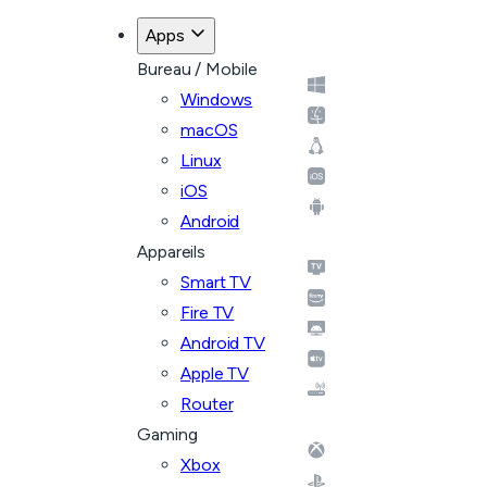
Apps
Bureau / Mobile
Windows
macOS
Linux
iOS
Android
Appareils
Smart TV
Fire TV
Android TV
Apple TV
Router
Gaming
Xbox