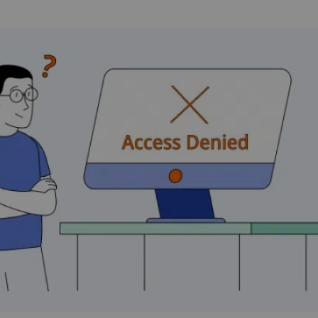
How Does a VPN Work?