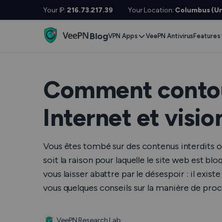
Your IP:
216.73.217.39
Your Location:
Columbus (Un
Blog
VPN Apps
VeePN Antivirus
Features
Desktop / Mobile
Devises
VPN S
Windows
Smart TV
Doubl
Comment contour
MacOS
Fire TV
No Lo
Internet et visi
Linux
Android TV
Kill S
iOS
Apple TV
NetGu
Vous êtes tombé sur des contenus interdits ou 
Android
Router
Onlin
soit la raison pour laquelle le site web est blo
vous laisser abattre par le désespoir : il ex
Extra 
See All Apps
vous quelques conseils sur la manière de pro
VPN po
VeePN Research Lab
See Al