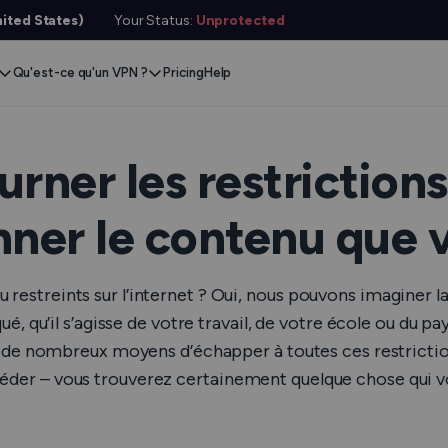
ited States)
Your Status:
Unprotected
Qu'est-ce qu'un VPN ?
Pricing
Help
Remove Blocks
Gaming
Protect Your Data
Extension
Browse Safely
ervers
Contenu du flux
Xbox
Internet Privacy
Chrome
Online Security
e VPN
ner les restrictions
VPN for Gaming
PlayStation
Anonymous IP
Firefox
VPN Encryption
g VPN
onner le contenu que 
Stream Media
Conceal Identity
Edge
What Is My IP?
witch
Stream Music
Prevent Tracking
DNS Leak Test
ard
restreints sur l’internet ? Oui, nous pouvons imaginer la 
VPN for Netflix
Save Money
Hide Your IP
e SMS
qué, qu’il s’agisse de votre travail, de votre école ou du 
iste de nombreux moyens d’échapper à toutes ces restricti
VPN for ChatGPT
E-mail Anonyme
Vérificateur de Liens
Features
céder – vous trouverez certainement quelque chose qui vo
Vérificateur de Fichier
ur les Services
Vérificateur de statut
l Features