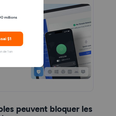
90 millions
ai $1
n de 1 an
oles peuvent bloquer les