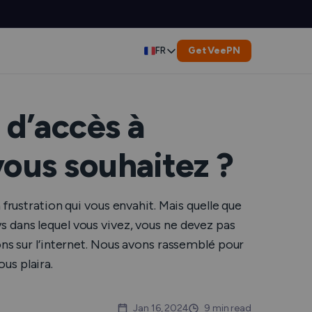
Get VeePN
FR
English
Deutsch
 d’accès à
Español
vous souhaitez ?
العربية
frustration qui vous envahit. Mais quelle que
Indonesia
pays dans lequel vous vivez, vous ne devez pas
ons sur l’internet. Nous avons rassemblé pour
Italiano
us plaira.
s
한국어
 de service
Jan 16, 2024
9 min read