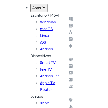
Apps
Escritorio / Móvil
Windows
macOS
Linux
iOS
Android
Dispositivos
Smart TV
Fire TV
Android TV
Apple TV
Router
Juegos
Xbox