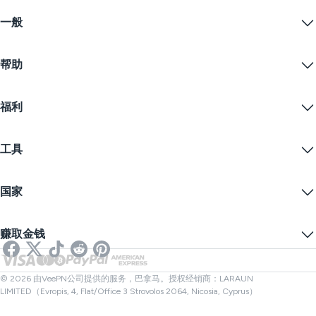
Windows PC VPN
一般
VPN for macOS
Linux VPN
什么是VPN？
iOS VPN
帮助
VPN下载
Android VPN
功能
Chrome
支持中心
定价
福利
Firefox
联系我们
VPN免费试用
Edge
常见问题
优惠券
流播内容
免费VPN
隐私政策
工具
学生优惠
网络隐私
服务条款
VPN服务器
在线安全
备案警告
什么是我的IP？
博客
匿名IP
国家
Cookie偏好设置
隐藏您的IP
VPN用于游戏
DNS泄漏测试
防止追踪
美国VPN
在线短信
赚取金钱
流媒体用VPN
英国VPN
链接检查器
Netflix VPN
加拿大VPN
文件检查器
合作伙伴
土耳其VPN
© 2026 由VeePN公司提供的服务，巴拿马。授权经销商：LARAUN
LIMITED（Evropis, 4, Flat/Office 3 Strovolos 2064, Nicosia, Cyprus）