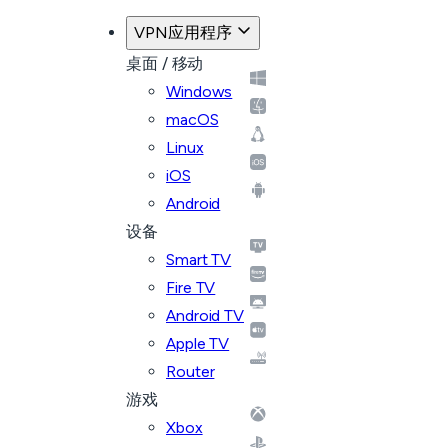
VPN应用程序
桌面 / 移动
Windows
macOS
Linux
iOS
Android
设备
Smart TV
Fire TV
Android TV
Apple TV
Router
游戏
Xbox