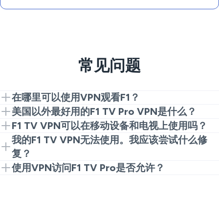
常见问题
在哪里可以使用VPN观看F1？
通过使用VPN观看F1，您可以在支持的地区访问F1
美国以外最好用的F1 TV Pro VPN是什么？
TV，或当您旅行时打开当地的广播应用程序。将
寻找快速服务器、坚固的泄漏保护和可靠的位置。如果
F1 TV VPN可以在移动设备和电视上使用吗？
VeePN连接到提供您所需覆盖的国家，然后启动网站或
您想要美国以外的最佳F1 TV Pro VPN之一，VeePN满
是的。在iOS或Android设备上安装VeePN，或在路由器
我的F1 TV VPN无法使用。我应该尝试什么修
应用程序。这就是无需麻烦观看F1的地方。
足这些要求，是一个强力选择。
上运行以用于智能电视和流媒体设备。这种设置在所有
复？
设备上作为F1 TV VPN都能很好地运行。
如果遇到F1 TV VPN无法使用的问题，切换到支持国家
使用VPN访问F1 TV Pro是否允许？
的另一个服务器，改变VeePN的协议，清除cookies或
在大多数地方VPN是合法的。您应遵循当地法律和服务
者使用隐私窗口，并关掉移动设备上的GPS定位。确保
的规定。如果计划使用VPN观看F1 TV Pro，VeePN增
终止开关和DNS泄漏保护已开启。
添了隐私和安全性，尤其是在共享网络上。