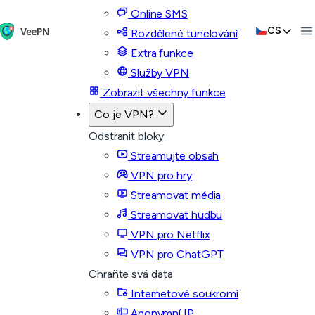
Online SMS
CS
Rozdělené tunelování
Extra funkce
Služby VPN
Zobrazit všechny funkce
Co je VPN?
Odstranit bloky
Streamujte obsah
VPN pro hry
Streamovat média
Streamovat hudbu
VPN pro Netflix
VPN pro ChatGPT
Chraňte svá data
Internetové soukromí
Anonymní IP