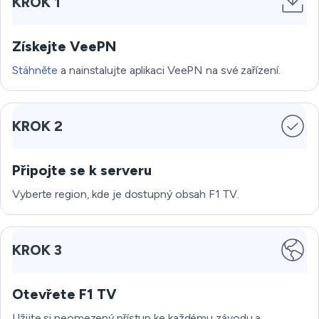
KROK 1
Získejte VeePN
Stáhněte
a nainstalujte aplikaci VeePN na své zařízení.
KROK 2
Připojte se k serveru
Vyberte region, kde je dostupný obsah F1 TV.
KROK 3
Otevřete F1 TV
Užijte si neomezený přístup ke každému závodu a