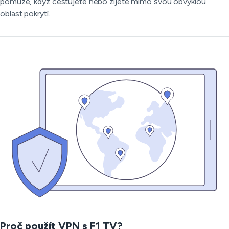
pomůže, když cestujete nebo žijete mimo svou obvyklou
oblast pokrytí.
Proč použít VPN s F1 TV?