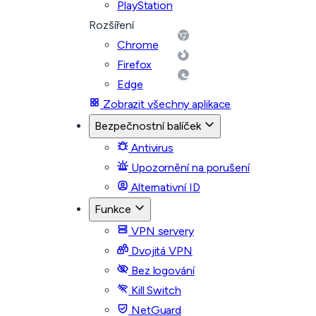
PlayStation
Rozšíření
Chrome
Firefox
Edge
Zobrazit všechny aplikace
Bezpečnostní balíček
Antivirus
Upozornění na porušení
Alternativní ID
Funkce
VPN servery
Dvojitá VPN
Bez logování
Kill Switch
NetGuard