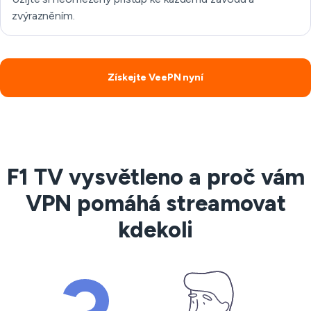
zvýrazněním.
Získejte VeePN nyní
F1 TV vysvětleno a proč vám
VPN pomáhá streamovat
kdekoli