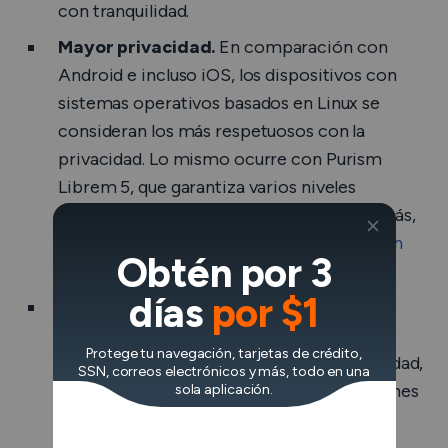
con tranquilidad.
Mayor privacidad.
En comparación con
Android e incluso iOS, los dispositivos con
sistemas operativos basados en Linux se
consideran los más respetuosos con la
privacidad. Lo mismo ocurre con Purism
Librem 5, que garantiza varios niveles
adicionales de protección de datos. Además,
los principales
rastreadores de localización
Obtén por 3
están restringidos por defecto.
días
por $1
Funciones de seguridad esenciales y
actualizaciones.
Purism Librem 5 incluye
Protege tu navegación, tarjetas de crédito,
todas las funciones básicas de ciberseguridad,
SSN, correos electrónicos y más, todo en una
desde el control de permisos de aplicaciones
sola aplicación.
hasta una VPN integrada.