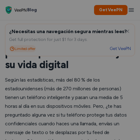
Blog
Get VeePN
¿Necesitas una navegación segura mientras lees?
Los 7 mejores teléfonos
Get full protection for just $1 for 3 days.
Get VeePN
Limited offer
para la privacidad: Proteja
su vida digital
Según las estadísticas, más del 80 % de los
estadounidenses (más de 270 millones de personas)
tienen un teléfono inteligente y pasan una media de 5
horas al día en sus dispositivos móviles. Pero, ¿te has
preguntado alguna vez si tu teléfono protege tus datos
confidenciales cuando haces una llamada, envías un
mensaje de texto o te desplazas por tu feed de