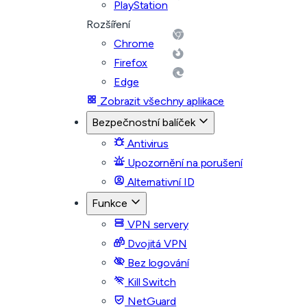
PlayStation
Rozšíření
Chrome
Firefox
Edge
Zobrazit všechny aplikace
Bezpečnostní balíček
Antivirus
Upozornění na porušení
Alternativní ID
Funkce
VPN servery
Dvojitá VPN
Bez logování
Kill Switch
NetGuard