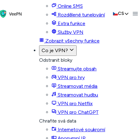
Online SMS
CS
Rozdělené tunelování
Extra funkce
Služby VPN
Zobrazit všechny funkce
Co je VPN?
Odstranit bloky
Streamujte obsah
VPN pro hry
Streamovat média
Streamovat hudbu
VPN pro Netflix
VPN pro ChatGPT
Chraňte svá data
Internetové soukromí
Anonymní IP