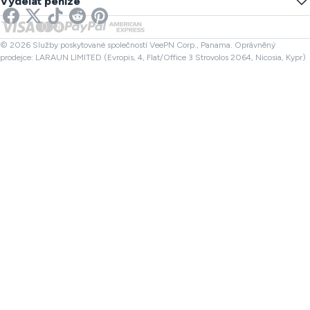
Vydělat peníze
VPN pro Streamování
UK VPN
Kontrola odkazu
VPN pro Netflix
Kanada VPN
Kontrola souboru
Partneři
Turecko VPN
© 2026 Služby poskytované společností VeePN Corp., Panama. Oprávněný
prodejce: LARAUN LIMITED (Evropis, 4, Flat/Office 3 Strovolos 2064, Nicosia, Kypr)