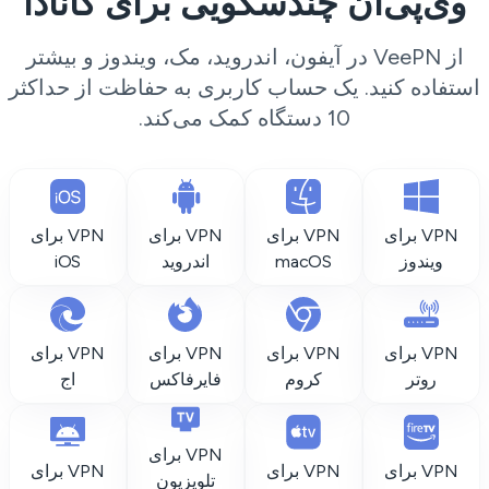
وی‌پی‌ان چندسکویی برای کانادا
از VeePN در آیفون، اندروید، مک، ویندوز و بیشتر
ستفاده کنید. یک حساب کاربری به حفاظت از حداکثر
10 دستگاه کمک می‌کند.
VPN برای
VPN برای
VPN برای
VPN برای
ویندوز
macOS
اندروید
iOS
VPN برای
VPN برای
VPN برای
VPN برای
روتر
کروم
فایرفاکس
اج
VPN برای
VPN برای
VPN برای
VPN برای
تلویزیون