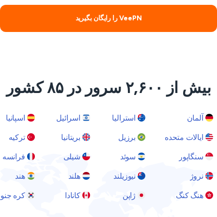
VeePN را رایگان بگیرید
بیش از ۲,۶۰۰ سرور در ۸۵ کشور
آلمان
استرالیا
اسرائیل
اسپانیا
ایالات متحده
برزیل
بریتانیا
ترکیه
سنگاپور
سوئد
شیلی
فرانسه
نروژ
نیوزیلند
هلند
هند
هنگ کنگ
ژاپن
کانادا
کره جنوبی