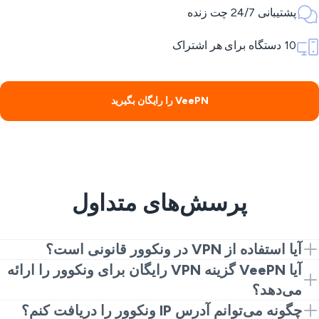
پشتیبانی 24/7 چت زنده
10 دستگاه برای هر اشتراک
VeePN را رایگان بگیرید
پرسش‌های متداول
آیا استفاده از VPN در ونکوور قانونی است؟
استفاده از VPN در ونکوور برای داشتن نیازهای عادی حریم
آیا VeePN گزینه VPN رایگان برای ونکوور را ارائه
خصوصی و امنیت قانونی است. شما فقط باید از آن به طور
می‌دهد؟
معقول استفاده کنید و از قوانین محلی پیروی کنید.
اگر به نسخه رایگان VPN ونکوور نیاز دارید، افزونه مرورگر
چگونه می‌توانم آدرس IP ونکوور را دریافت کنم؟