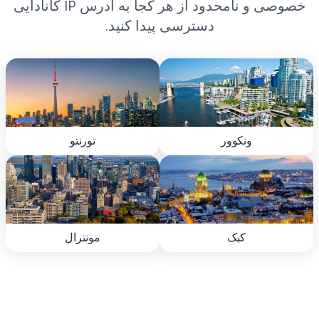
خصوصی و نامحدود از هر کجا به آدرس IP کانادایی
دسترسی پیدا کنید.
ونکوور
تورنتو
کبک
مونترال