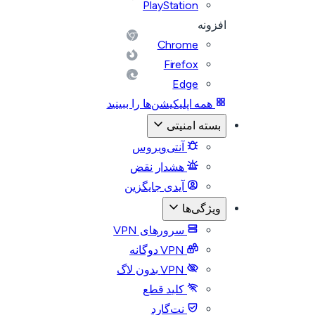
PlayStation
افزونه
Chrome
Firefox
Edge
همه اپلیکیشن‌ها را ببینید
بسته امنیتی
آنتی‌ویروس
هشدار نقض
آیدی جایگزین
ویژگی‌ها
سرورهای VPN
VPN دوگانه
VPN بدون لاگ
کلید قطع
نت‌گارد