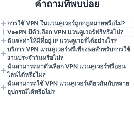
คำถามที่พบบ่อย
การใช้ VPN ในแวนคูเวอร์ถูกกฎหมายหรือไม่?
การใช้ VPN ในแวนคูเวอร์เป็นเรื่องถูกกฎหมายเพื่อให้มี
VeePN มีตัวเลือก VPN แวนคูเวอร์ฟรีหรือไม่?
ความเป็นส่วนตัวและความปลอดภัยตามปกติ คุณแค่ต้อง
ในกรณีที่คุณต้องการเวอร์ชัน VPN แวนคูเวอร์ฟรี ตัว
ฉันจะทำให้มีที่อยู่ IP แวนคูเวอร์ได้อย่างไร?
ใช้มันอย่างมีความรับผิดชอบและปฏิบัติตามกฎระเบียบ
ขยายเบราว์เซอร์ของเราสามารถเป็นจุดเริ่มต้นที่ดี คุณ
ติดตั้ง VeePN เปิดแอปหรือส่วนขยายและเชื่อมต่อกับ
บริการ VPN แวนคูเวอร์ฟรีเพียงพอสำหรับการใช้
ท้องถิ่น
สามารถอัปเกรดเป็นแอปเต็มรูปแบบซึ่งต่อมาคุณอาจ
เซิร์ฟเวอร์ในท้องถิ่น เมื่อเชื่อมต่อแล้ว เว็บไซต์จะเห็น
งานประจำวันหรือไม่?
ต้องการฟีเจอร์เพิ่มเติม
ตำแหน่งแวนคูเวอร์แทนที่อยู่ IP จริงของคุณ
สำหรับการท่องเว็บง่ายๆ และการดำเนินการที่รวดเร็วอาจ
ฉันสามารถหาตัวเลือก VPN แวนคูเวอร์ฟรีออน
เพียงพอ อย่างไรก็ตาม หากคุณต้องการความเร็วที่มาก
ไลน์ได้หรือไม่?
ขึ้น ประสิทธิภาพที่สม่ำเสมอและการป้องกันเพิ่มเติม
ได้ แต่ไม่ได้หมายความว่าทุกเครื่องมือฟรีจะน่าเชื่อถือ
ฉันสามารถใช้ VPN แวนคูเวอร์เดียวกันกับหลาย
แอปพลิเคชัน VeePN แบบเต็มคือทางเลือกที่ดีกว่า
บางบริการฟรีรวบรวมข้อมูลหรือแสดงโฆษณา ดังนั้นจึงดี
อุปกรณ์ได้หรือไม่?
กว่าที่จะเลือกผู้ให้บริการที่มีชื่อเสียงที่มีกฎความเป็นส่วน
ใช่ บัญชี VeePN หนึ่งบัญชีช่วยให้คุณปกป้องอุปกรณ์ได้
ตัวที่ชัดเจน
สูงสุด 10 เครื่องในเวลาเดียวกัน ดังนั้นคุณสามารถป้องกัน
แล็ปท็อป โทรศัพท์ แท็บเล็ต และอื่นๆ ได้