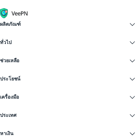
ผลิตภัณฑ์
Windows PC VPN
ทั่วไป
VPN for macOS
Linux VPN
VPN คืออะไร?
iOS VPN
ช่วยเหลือ
ดาวน์โหลด VPN
Android VPN
คุณสมบัติ
Chrome
ศูนย์บริการลูกค้า
ราคา
ประโยชน์
Firefox
ติดต่อเรา
ทดลองใช้ VPN ฟรี
Edge
คำถามที่พบบ่อย
คูปอง
สตรีมเนื้อหา
VPN ฟรี
นโยบายความเป็นส่วนตัว
เครื่องมือ
ส่วนลดนักเรียน
ความเป็นส่วนตัวทางอินเทอร์เน็ต
ข้อกำหนดการให้บริการ
เซิร์ฟเวอร์ VPN
ความปลอดภัยออนไลน์
การแจ้งเตือนคำขอข้อมูล
IP ของฉันคืออะไร?
บล็อก
IP ไม่ระบุตัวตน
ประเทศ
การตั้งค่าคุกกี้
ซ่อน IP ของคุณ
VPN สำหรับเล่นเกม
ทดสอบการรั่วไหลของ DNS
ป้องกันการติดตาม
VPN ของสหรัฐ
SMS ออนไลน์
หาเงิน
VPN สำหรับการสตรีม
VPN ของสหราชอาณาจักร