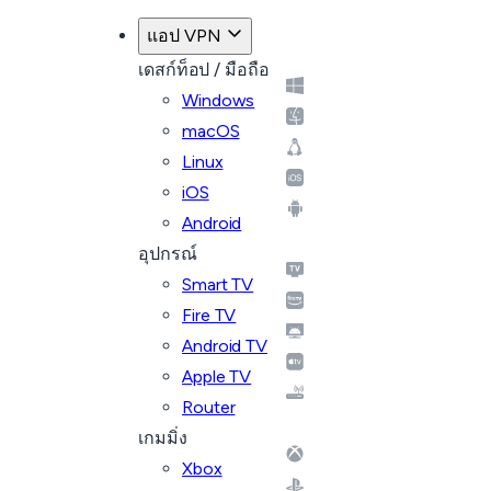
แอป VPN
เดสก์ท็อป / มือถือ
Windows
macOS
Linux
iOS
Android
อุปกรณ์
Smart TV
Fire TV
Android TV
Apple TV
Router
เกมมิ่ง
Xbox