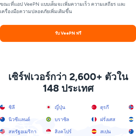
ขณะที่แอป VeePN แบบเต็มจะเพิ่มความเร็ว ความเสถียร และ
เครื่องมือความปลอดภัยเพิ่มเติมขึ้น
รับ VeePN ฟรี
เซิร์ฟเวอร์กว่า 2,600+ ตัวใน
148 ประเทศ
ชิลี
ญี่ปุ่น
ตุรกี
นิวซีแลนด์
บราซิล
ฝรั่งเศส
สหรัฐอเมริกา
สิงคโปร์
สเปน