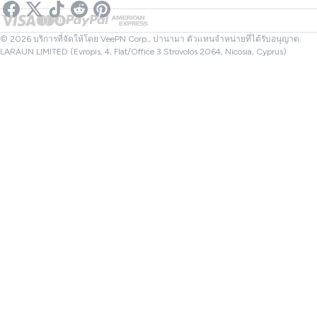
ตรวจสอบลิงก์
Netflix VPN
VPN ของแคนาดา
ตรวจสอบไฟล์
พันธมิตร
VPN ของตุรกี
© 2026 บริการที่จัดให้โดย VeePN Corp., ปานามา ตัวแทนจำหน่ายที่ได้รับอนุญาต:
LARAUN LIMITED (Evropis, 4, Flat/Office 3 Strovolos 2064, Nicosia, Cyprus)