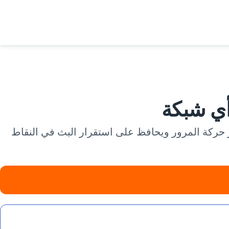
يقوم VeePN بإعداد VPN ليوتيوب ميوزيك الذي يشفر حركة المرور ويحافظ على استقرار البث في النقاط