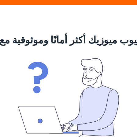
ب ميوزيك أكثر أمانًا وموثوقية مع VeePN