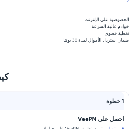
الخصوصية على الإنترنت
خوادم عالية السرعة
تغطية قصوى
ضمان استرداد الأموال لمدة 30 يومًا
كيف
1 خطوة
احصل على VeePN
قم بتنزيل
وتثبيت تطبيق VeePN على جهازك.