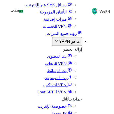
رسائل SMS عبر الإنترنت
AR
الأنفاق المزدوجة
ميزات إضافية
VPN للخدمات
رؤية جميع الميزات
ما هو VPN؟
إزالة الحظر
بث المحتوى
VPN للألعاب
بث الوسائط
بث الموسيقى
VPN لنتفلكس
VPN لـ ChatGPT
حماية بياناتك
خصوصية الإنترنت
IP مجهول