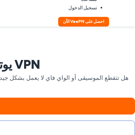
تسجيل الدخول
احصل على VeePN الآن
VPN يوتيوب ميوزيك: بث خاص على أي شبكة