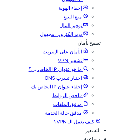
إخفاء الهوية
منع التتبع
توفير المال
بريد إلكتروني مجهول
تصفح بأمان
الأمان على الإنترنت
تشفير VPN
ما هو عنوان IP الخاص بي؟
اختبار تسرب DNS
إخفاء عنوان IP الخاص بك
فاحص الروابط
مدقق الملفات
مدقق حالة الخدمة
كيف يعمل الـ VPN؟
التسعير
مساعدة