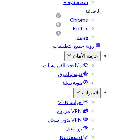
PlayStation
الإضافة
Chrome
Firefox
Edge
رؤية جميع التطبيقات
حزمة الأمان
مكافحة الفيروسات
تنبيه بالخرق
هوية بديلة
الميزات
خوادم VPN
VPN مزدوج
VPN بدون سجل
زر القتل
NetGuard