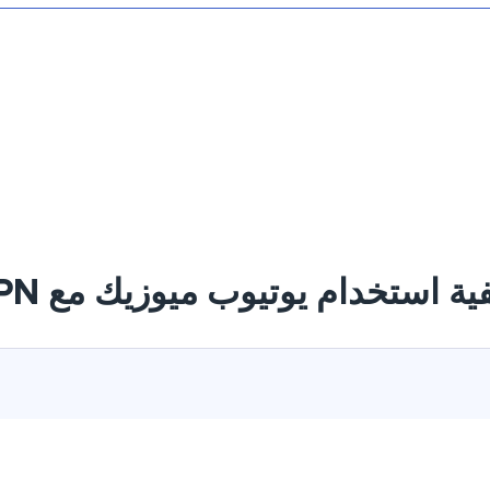
ية استخدام يوتيوب ميوزيك مع VPN