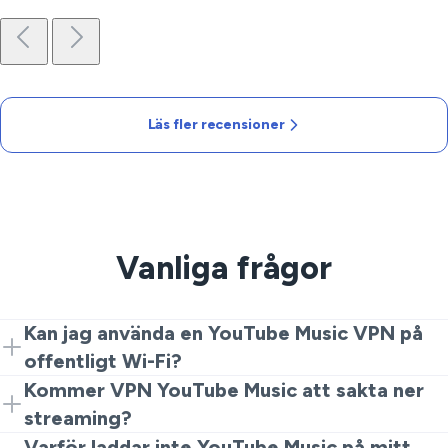
Läs fler recensioner
Vanliga frågor
Kan jag använda en YouTube Music VPN på
offentligt Wi-Fi?
Ja. Slå på VeePN innan du trycker på play. Det krypterar
Kommer VPN YouTube Music att sakta ner
din trafik, vilket är användbart på kaféer, flygplatser och
streaming?
hotell.
En bra VPN ska förbli snabb. Välj en närliggande server
Varför laddar inte YouTube Music på mitt