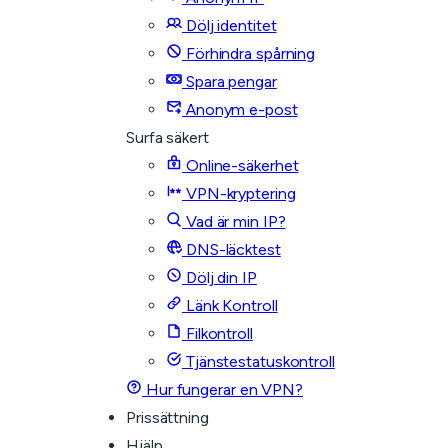
Dölj identitet
Förhindra spårning
Spara pengar
Anonym e-post
Surfa säkert
Online-säkerhet
VPN-kryptering
Vad är min IP?
DNS-läcktest
Dölj din IP
Länk Kontroll
Filkontroll
Tjänstestatuskontroll
Hur fungerar en VPN?
Prissättning
Hjälp