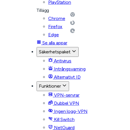
PlayStation
Tillägg
Chrome
Firefox
Edge
Se alla appar
Säkerhetspaket
Antivirus
Intrångsvarning
Alternativt ID
Funktioner
VPN-servrar
Dubbel VPN
Ingen logg-VPN
Kill Switch
NetGuard