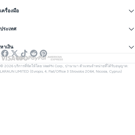
Edge
คำถามที่พบบ่อย
คูปอง
สตรีมเนื้อหา
VPN ฟรี
นโยบายความเป็นส่วนตัว
เครื่องมือ
ส่วนลดนักเรียน
ความเป็นส่วนตัวทางอินเทอร์เน็ต
ข้อกำหนดการให้บริการ
เซิร์ฟเวอร์ VPN
ความปลอดภัยออนไลน์
การแจ้งเตือนคำขอข้อมูล
IP ของฉันคืออะไร?
บล็อก
IP ไม่ระบุตัวตน
ประเทศ
การตั้งค่าคุกกี้
ซ่อน IP ของคุณ
VPN สำหรับเล่นเกม
ทดสอบการรั่วไหลของ DNS
ป้องกันการติดตาม
VPN ของสหรัฐ
SMS ออนไลน์
หาเงิน
VPN สำหรับการสตรีม
VPN ของสหราชอาณาจักร
ตรวจสอบลิงก์
Netflix VPN
VPN ของแคนาดา
ตรวจสอบไฟล์
พันธมิตร
VPN ของตุรกี
© 2026 บริการที่จัดให้โดย VeePN Corp., ปานามา ตัวแทนจำหน่ายที่ได้รับอนุญาต:
LARAUN LIMITED (Evropis, 4, Flat/Office 3 Strovolos 2064, Nicosia, Cyprus)