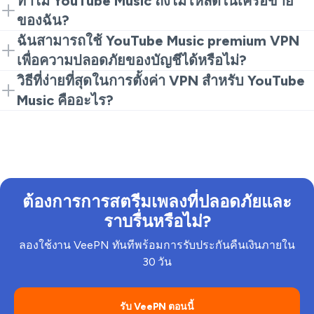
ทำไม YouTube Music ถึงไม่โหลดในเครือข่าย
หากรู้สึกช้า ให้เปลี่ยนเซิร์ฟเวอร์และลองใหม่อีกครั้ง
ของฉัน?
บางเครือข่ายบล็อกบริการสตรีมมิ่งหรือจำกัดความเร็ว
ฉันสามารถใช้ YouTube Music premium VPN
อย่างรุนแรง การใช้ VeePN สามารถช่วยโดยการเปลี่ยน
เพื่อความปลอดภัยของบัญชีได้หรือไม่?
การ routing ของการเชื่อมต่อของคุณเพื่อให้การเล่นหยุด
มันสามารถช่วยได้ในเครือข่ายที่ใช้ร่วมกัน VeePN เข้า
วิธีที่ง่ายที่สุดในการตั้งค่า VPN สำหรับ YouTube
ชะงักน้อยลง
รหัสการเชื่อมต่อของคุณ ซึ่งเพิ่มการป้องกันเมื่อคุณ
Music คืออะไร?
ล็อกอินและฟังใน Wi-Fi ขณะเดินทาง
ติดตั้ง VeePN เชื่อมต่อกับเซิร์ฟเวอร์ จากนั้นเปิด YouTube
Music หากรู้สึกไม่ถูกต้อง ให้ทำการเปลี่ยนเซิร์ฟเวอร์และ
ลองใหม่อีกครั้ง
ต้องการการสตรีมเพลงที่ปลอดภัยและ
ราบรื่นหรือไม่?
ลองใช้งาน VeePN ทันทีพร้อมการรับประกันคืนเงินภายใน
30 วัน
รับ VeePN ตอนนี้