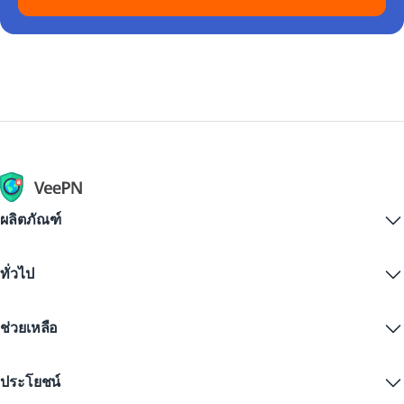
ผลิตภัณฑ์
Windows PC VPN
ทั่วไป
VPN for macOS
Linux VPN
VPN คืออะไร?
iOS VPN
ช่วยเหลือ
ดาวน์โหลด VPN
Android VPN
คุณสมบัติ
Chrome
ศูนย์บริการลูกค้า
ราคา
ประโยชน์
Firefox
ติดต่อเรา
ทดลองใช้ VPN ฟรี