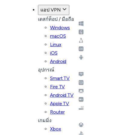
แอป VPN
เดสก์ท็อป / มือถือ
Windows
macOS
Linux
iOS
Android
อุปกรณ์
Smart TV
Fire TV
Android TV
Apple TV
Router
เกมมิ่ง
Xbox