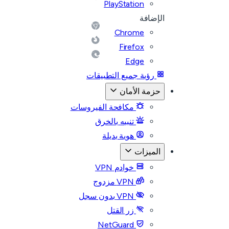
PlayStation
الإضافة
Chrome
Firefox
Edge
رؤية جميع التطبيقات
حزمة الأمان
مكافحة الفيروسات
تنبيه بالخرق
هوية بديلة
الميزات
خوادم VPN
VPN مزدوج
VPN بدون سجل
زر القتل
NetGuard