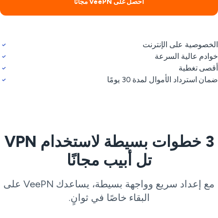
احصل على VeePN مجانًا
خصوصية على الإنترنت
ادم عالية السرعة
صى تغطية
ان استرداد الأموال لمدة 30 يومًا
3 خطوات بسيطة لاستخدام VPN
تل أبيب مجانًا
مع إعداد سريع وواجهة بسيطة، يساعدك VeePN على
البقاء خاصًا في ثوانٍ.