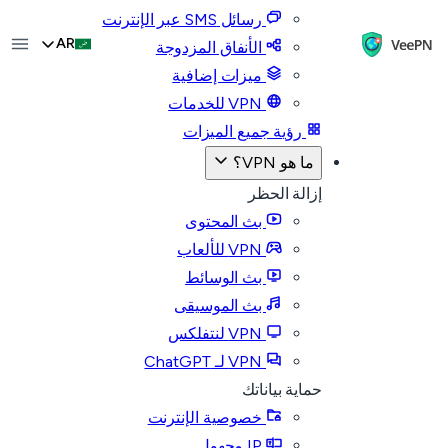
رسائل SMS عبر الإنترنت
AR
الأنفاق المزدوجة
ميزات إضافية
VPN للخدمات
رؤية جميع الميزات
ما هو VPN؟
إزالة الحظر
بث المحتوى
VPN للألعاب
بث الوسائط
بث الموسيقى
VPN لنتفلكس
VPN لـ ChatGPT
حماية بياناتك
خصوصية الإنترنت
IP مجهول