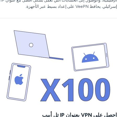
الإقليمية، والوصول إلى الحسابات التي تعمل بشكل أفضل مع عنوان IP
يلي. يحافظ VeePN على إعداد بسيط عبر الأجهزة.
 على VPN بعنوان IP تل أبيب