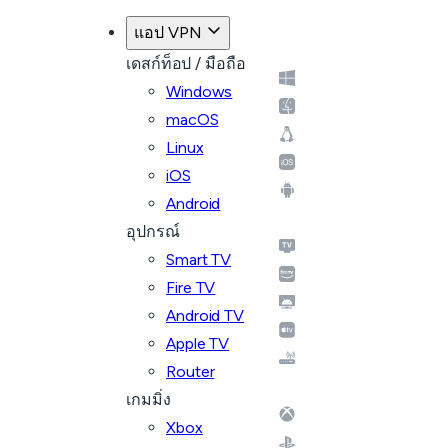
แอป VPN
เดสก์ท็อป / มือถือ
Windows
macOS
Linux
iOS
Android
อุปกรณ์
Smart TV
Fire TV
Android TV
Apple TV
Router
เกมมิ่ง
Xbox