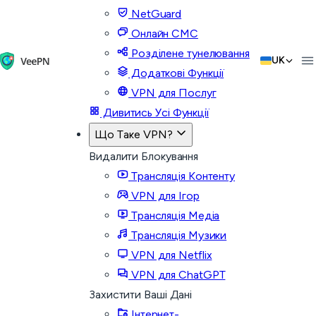
NetGuard
Онлайн СМС
Розділене тунелювання
UK
Додаткові Функції
VPN для Послуг
Дивитись Усі Функції
Що Таке VPN?
Видалити Блокування
Трансляція Контенту
VPN для Ігор
Трансляція Медіа
Трансляція Музики
VPN для Netflix
VPN для ChatGPT
Захистити Ваші Дані
Інтернет-