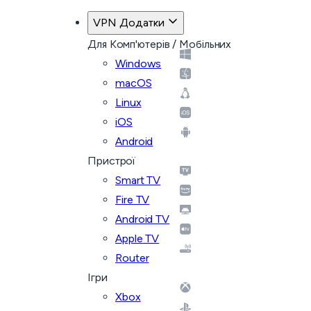
VPN Додатки
Для Комп'ютерів / Мобільних
Windows
macOS
Linux
iOS
Android
Пристрої
Smart TV
Fire TV
Android TV
Apple TV
Router
Ігри
Xbox