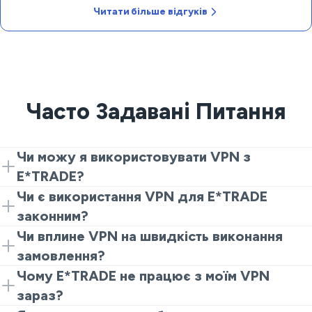
Читати більше відгуків
Часто Задавані Питання
Чи можу я використовувати VPN з
E*TRADE?
Так. Встановіть VeePN, підключіться до стабільного
Чи є використання VPN для E*TRADE
найближчого сервера, потім відкрийте сайт або
законним?
додаток. Багато трейдерів вважають, що VPN для
У багатьох країнах використання VPN для E*TRADE
Чи вплине VPN на швидкість виконання
E*TRADE допомагає підтримувати стабільність
дозволено і захищає приватність у публічних
замовлення?
входів та котирувань на спільному Wi-Fi.
мережах. Дізнайтеся правила, що застосовуються
VPN не гарантує швидших торгів. Він може
Чому E*TRADE не працює з моїм VPN
до вас, і дотримуйтеся умов E*TRADE.
забезпечити чистіший маршрут на завантажених
зараз?
мережах, що може допомогти з завантаженням