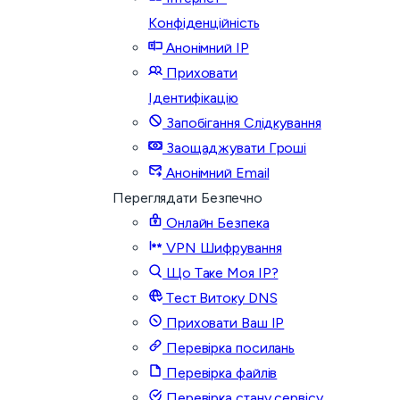
Конфіденційність
Анонімний IP
Приховати
Ідентифікацію
Запобігання Слідкування
Заощаджувати Гроші
Анонімний Email
Переглядати Безпечно
Онлайн Безпека
VPN Шифрування
Що Таке Моя IP?
Тест Витоку DNS
Приховати Ваш IP
Перевірка посилань
Перевірка файлів
Перевірка стану сервісу