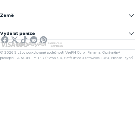
Podmínky služby
VPN servery
Online bezpečnost
Warrant Canary
Jaká je moje IP?
Blog
Anonymní IP
Země
Nastavení cookies
Skryjte svou IP
VPN pro hry
Test úniku DNS
Zabránit sledování
US VPN
Online SMS
Vydělat peníze
VPN pro Streamování
UK VPN
Kontrola odkazu
VPN pro Netflix
Kanada VPN
Kontrola souboru
Partneři
Turecko VPN
© 2026 Služby poskytované společností VeePN Corp., Panama. Oprávněný
prodejce: LARAUN LIMITED (Evropis, 4, Flat/Office 3 Strovolos 2064, Nicosia, Kypr)