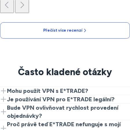
Přečíst více recenzí
Často kladené otázky
Mohu použít VPN s E*TRADE?
Ano. Nainstalujte VeePN, připojte se k stabilnímu
Je používání VPN pro E*TRADE legální?
blízkému serveru a pak otevřete stránku nebo aplikaci.
V mnoha zemích je používání VPN pro E*TRADE
Bude VPN ovlivňovat rychlost provedení
Mnoho obchodníků zjistilo, že VPN pro E*TRADE
povoleno a chrání soukromí na veřejných sítích. Znáte
objednávky?
pomáhá udržet připojení a kotace stabilní na sdílené
pravidla, která na vás platí, a dodržujte podmínky
VPN nezaručuje rychlejší obchody. Může poskytnout
Proč právě teď E*TRADE nefunguje s mojí
Wi-Fi.
E*TRADE.