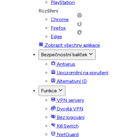
PlayStation
Rozšíření
Chrome
Firefox
Edge
Zobrazit všechny aplikace
Bezpečnostní balíček
Antivirus
Upozornění na porušení
Alternativní ID
Funkce
VPN servery
Dvojitá VPN
Bez logování
Kill Switch
NetGuard