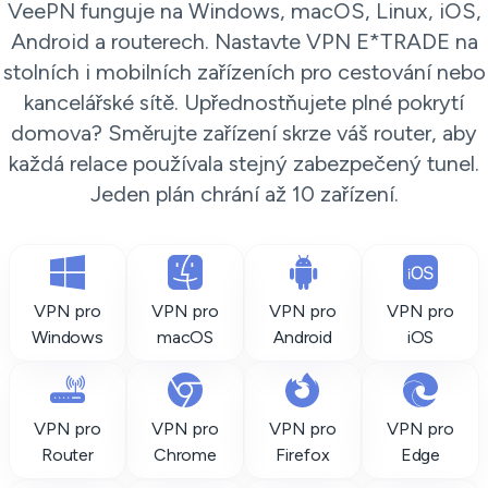
VeePN funguje na Windows, macOS, Linux, iOS,
Android a routerech. Nastavte VPN E*TRADE na
stolních i mobilních zařízeních pro cestování nebo
kancelářské sítě. Upřednostňujete plné pokrytí
domova? Směrujte zařízení skrze váš router, aby
každá relace používala stejný zabezpečený tunel.
Jeden plán chrání až 10 zařízení.
VPN pro
VPN pro
VPN pro
VPN pro
Windows
macOS
Android
iOS
VPN pro
VPN pro
VPN pro
VPN pro
Router
Chrome
Firefox
Edge