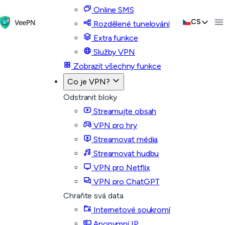
Online SMS
CS
Rozdělené tunelování
Extra funkce
Služby VPN
Zobrazit všechny funkce
Co je VPN?
Odstranit bloky
Streamujte obsah
VPN pro hry
Streamovat média
Streamovat hudbu
VPN pro Netflix
VPN pro ChatGPT
Chraňte svá data
Internetové soukromí
Anonymní IP