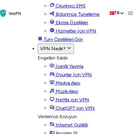
Çevrimiçi SMS
TR
Bölünmüş Tünelleme
Ekstra Özellikler
Hizmetler İçin VPN
Tüm Özellikleri Gör
VPN Nedir?
Engelleri Kaldır
İçeriği Yayınla
Oyunlar İçin VPN
Medya Akışı
Müzik Akışı
Netflix için VPN
ChatGPT için VPN
Verilerinizi Koruyun
İnternet Gizliliği
Anonim IP