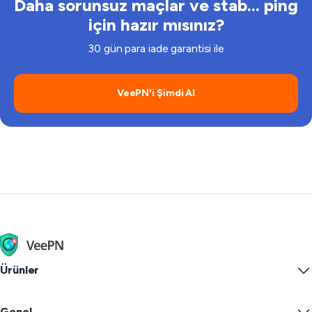
Daha sorunsuz maçlar ve stab... ping
için hazır mısınız?
30 gün para iade garantisi ile
VeePN'i Şimdi Al
Ürünler
Windows PC VPN
Genel