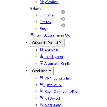
PlayStation
Eklenti
Chrome
Firefox
Edge
Tüm Uygulamaları Gör
Güvenlik Paketi
Antivirüs
İhlal Uyarısı
Alternatif Kimlik
Özellikler
VPN Sunucuları
Çifte VPN
Kayıt Olmayan VPN
Kill Switch
NetGuard