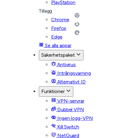
PlayStation
Tillägg
Chrome
Firefox
Edge
Se alla appar
Säkerhetspaket
Antivirus
Intrångsvarning
Alternativt ID
Funktioner
VPN-servrar
Dubbel VPN
Ingen logg-VPN
Kill Switch
NetGuard