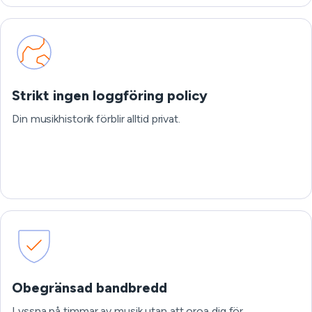
Strikt ingen loggföring policy
Din musikhistorik förblir alltid privat.
Obegränsad bandbredd
Lyssna på timmar av musik utan att oroa dig för