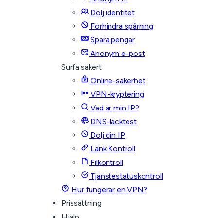
Dölj identitet
Förhindra spårning
Spara pengar
Anonym e-post
Surfa säkert
Online-säkerhet
VPN-kryptering
Vad är min IP?
DNS-läcktest
Dölj din IP
Länk Kontroll
Filkontroll
Tjänstestatuskontroll
Hur fungerar en VPN?
Prissättning
Hjälp