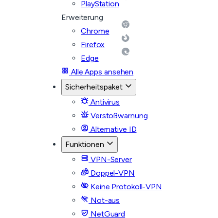
PlayStation
Erweiterung
Chrome
Firefox
Edge
Alle Apps ansehen
Sicherheitspaket
Antivirus
Verstoßwarnung
Alternative ID
Funktionen
VPN-Server
Doppel-VPN
Keine Protokoll-VPN
Not-aus
NetGuard