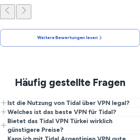
Weitere Bewertungen lesen
Häufig gestellte Fragen
Ist die Nutzung von Tidal über VPN legal?
Ja, die Nutzung eines VPNs, um Tidal aus einer
Welches ist das beste VPN für Tidal?
anderen Region zu nutzen, ist in den meisten Ländern
Das beste VPN für Tidal ist eines mit schnellen
Bietet das Tidal VPN Türkei wirklich
legal. Sie ändern lediglich Ihren virtuellen Standort.
Servern, solidem Datenschutz und ohne Drosselung.
günstigere Preise?
VeePN erfüllt all diese Anforderungen für ein
Ja, viele Nutzer verbinden sich mit der Türkei, um
Kann ich mit Tidal Argentinien VPN gute