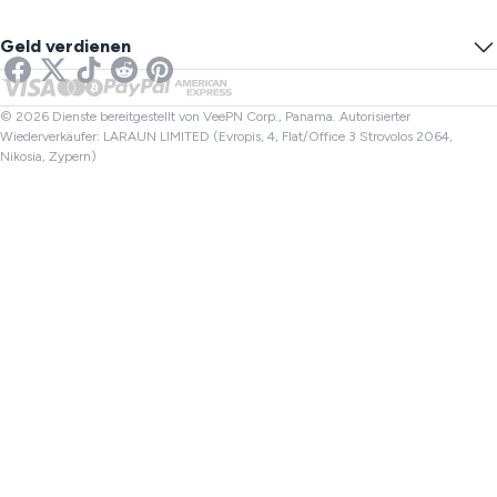
DNS-Leak-Test
Verfolgung verhindern
US VPN
Online-SMS
Geld verdienen
VPN fürs Streaming
UK VPN
Link-Checker
Netflix VPN
Kanada VPN
Dateiüberprüfung
Partnerprogramme
Türkei VPN
© 2026 Dienste bereitgestellt von VeePN Corp., Panama. Autorisierter
Wiederverkäufer: LARAUN LIMITED (Evropis, 4, Flat/Office 3 Strovolos 2064,
Nikosia, Zypern)