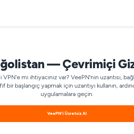
olistan — Çevrimiçi Gizl
VPN'e mi ihtiyacınız var? VeePN'nin uzantısı, bağl
afif bir başlangıç yapmak için uzantıyı kullanın, ard
uygulamalara geçin.
VeePN'i Ücretsiz Al