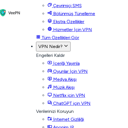
Çevrimiçi SMS
Bölünmüş Tünelleme
Ekstra Özellikler
Hizmetler İçin VPN
Tüm Özellikleri Gör
VPN Nedir?
Engelleri Kaldır
İçeriği Yayınla
Oyunlar İçin VPN
Medya Akışı
Müzik Akışı
Netflix için VPN
ChatGPT için VPN
Verilerinizi Koruyun
İnternet Gizliliği
Anonim IP