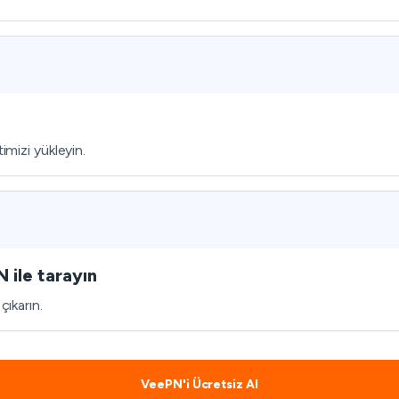
imizi yükleyin.
 ile tarayın
çıkarın.
VeePN'i Ücretsiz Al