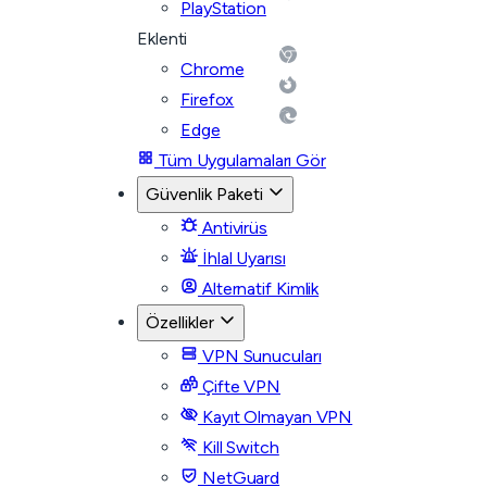
PlayStation
Eklenti
Chrome
Firefox
Edge
Tüm Uygulamaları Gör
Güvenlik Paketi
Antivirüs
İhlal Uyarısı
Alternatif Kimlik
Özellikler
VPN Sunucuları
Çifte VPN
Kayıt Olmayan VPN
Kill Switch
NetGuard