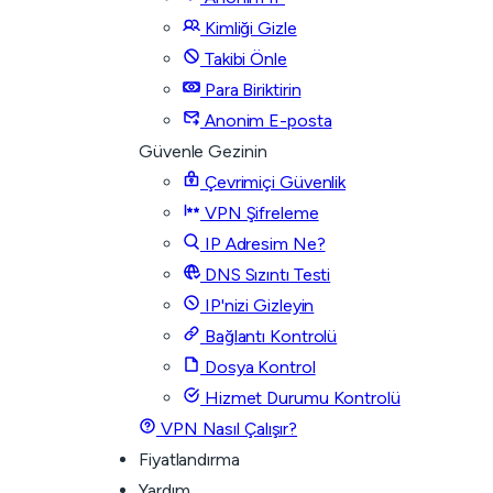
Kimliği Gizle
Takibi Önle
Para Biriktirin
Anonim E-posta
Güvenle Gezinin
Çevrimiçi Güvenlik
VPN Şifreleme
IP Adresim Ne?
DNS Sızıntı Testi
IP'nizi Gizleyin
Bağlantı Kontrolü
Dosya Kontrol
Hizmet Durumu Kontrolü
VPN Nasıl Çalışır?
Fiyatlandırma
Yardım