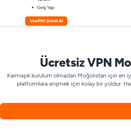
Giriş Yap
VeePN'i Şimdi Al
Ücretsiz VPN Moğ
Karmaşık kurulum olmadan Moğolistan için en iyi 
platformlara erişmek için kolay bir yoldur. H