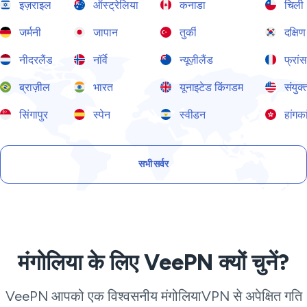
इज़राइल
ऑस्ट्रेलिया
कनाडा
चिली
जर्मनी
जापान
तुर्की
दक्षिण
नीदरलैंड
नॉर्वे
न्यूज़ीलैंड
फ्रां
ब्राज़ील
भारत
यूनाइटेड किंगडम
संयुक्
सिंगापुर
स्पेन
स्वीडन
हांगका
सभी सर्वर
मंगोलिया के लिए VeePN क्यों चुनें?
VeePN आपको एक विश्वसनीय मंगोलियाVPN से अपेक्षित गति