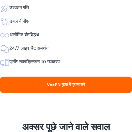
उच्चतम गति
डबल वीपीएन
असीमित बैंडविड्थ
24/7 लाइव चैट समर्थन
प्रति सब्सक्रिप्शन 10 उपकरण
VeePN मुफ़्त में प्राप्त करें
अक्सर पूछे जाने वाले सवाल