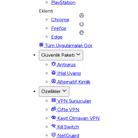
PlayStation
Eklenti
Chrome
Firefox
Edge
Tüm Uygulamaları Gör
Güvenlik Paketi
Antivirüs
İhlal Uyarısı
Alternatif Kimlik
Özellikler
VPN Sunucuları
Çifte VPN
Kayıt Olmayan VPN
Kill Switch
NetGuard