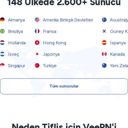
148 Ülkede 2.600+ Sunucu
Almanya
Amerika Birleşik Devletleri
Avustral
Brezilya
Fransa
Güney K
Hollanda
Hong Kong
İspanya
İsveç
Japonya
Kanada
Singapur
Türkiye
Yeni Zel
Tüm sunucular
Neden Tiflis için VeePN'i