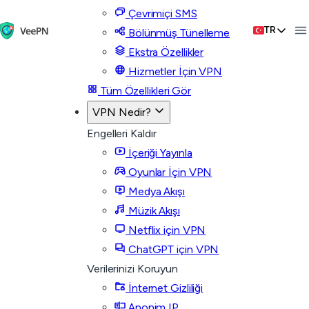
Çevrimiçi SMS
TR
Bölünmüş Tünelleme
Ekstra Özellikler
Hizmetler İçin VPN
Tüm Özellikleri Gör
VPN Nedir?
Engelleri Kaldır
İçeriği Yayınla
Oyunlar İçin VPN
Medya Akışı
Müzik Akışı
Netflix için VPN
ChatGPT için VPN
Verilerinizi Koruyun
İnternet Gizliliği
Anonim IP