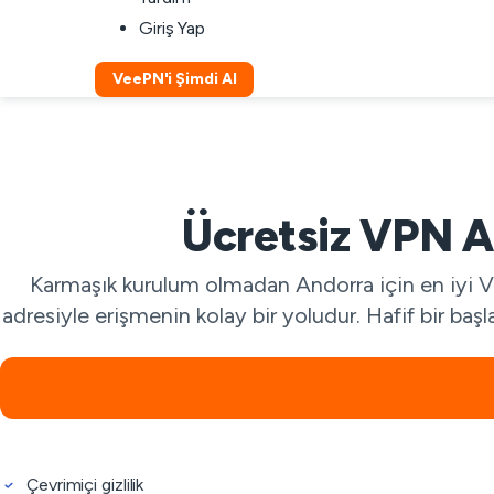
Giriş Yap
VeePN'i Şimdi Al
Ücretsiz VPN An
Karmaşık kurulum olmadan Andorra için en iyi VP
adresiyle erişmenin kolay bir yoludur. Hafif bir baş
Çevrimiçi gizlilik