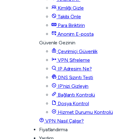
Kimliği Gizle
Takibi Önle
Para Biriktirin
Anonim E-posta
Güvenle Gezinin
Çevrimiçi Güvenlik
VPN Şifreleme
IP Adresim Ne?
DNS Sızıntı Testi
IP'nizi Gizleyin
Bağlantı Kontrolü
Dosya Kontrol
Hizmet Durumu Kontrolü
VPN Nasıl Çalışır?
Fiyatlandırma
Yardım