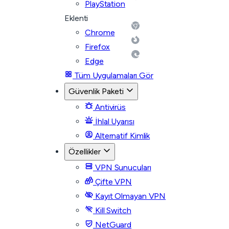
PlayStation
Eklenti
Chrome
Firefox
Edge
Tüm Uygulamaları Gör
Güvenlik Paketi
Antivirüs
İhlal Uyarısı
Alternatif Kimlik
Özellikler
VPN Sunucuları
Çifte VPN
Kayıt Olmayan VPN
Kill Switch
NetGuard