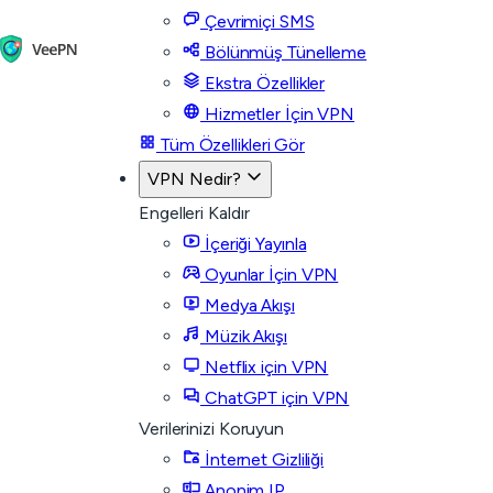
Çevrimiçi SMS
Bölünmüş Tünelleme
Ekstra Özellikler
Hizmetler İçin VPN
Tüm Özellikleri Gör
VPN Nedir?
Engelleri Kaldır
İçeriği Yayınla
Oyunlar İçin VPN
Medya Akışı
Müzik Akışı
Netflix için VPN
ChatGPT için VPN
Verilerinizi Koruyun
İnternet Gizliliği
Anonim IP