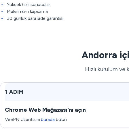
Yüksek hızlı sunucular
Maksimum kapsama
30 günlük para iade garantisi
Andorra iç
Hızlı kurulum ve k
1 ADIM
Chrome Web Mağazası'nı açın
VeePN Uzantısını
burada
bulun