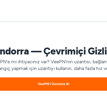
dorra — Çevrimiçi Gizli
N'e mi ihtiyacınız var? VeePN’nin uzantısı, bağlant
langıç yapmak için uzantıyı kullanın, daha fazla hız
VeePN'i Ücretsiz Al