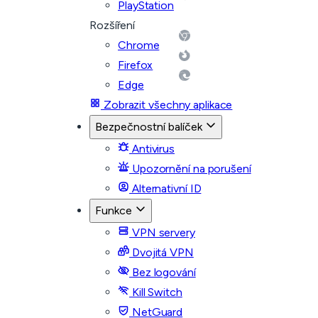
PlayStation
Rozšíření
Chrome
Firefox
Edge
Zobrazit všechny aplikace
Bezpečnostní balíček
Antivirus
Upozornění na porušení
Alternativní ID
Funkce
VPN servery
Dvojitá VPN
Bez logování
Kill Switch
NetGuard