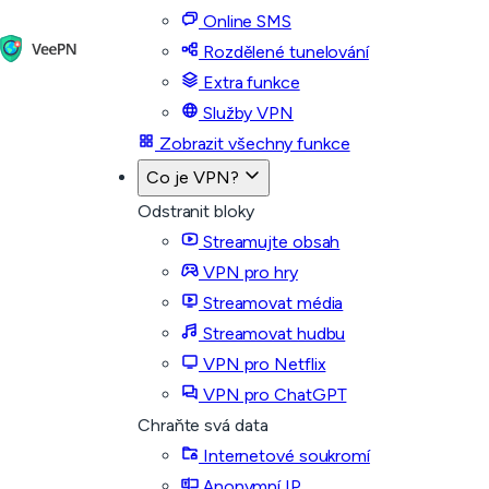
Online SMS
Rozdělené tunelování
Extra funkce
Služby VPN
Zobrazit všechny funkce
Co je VPN?
Odstranit bloky
Streamujte obsah
VPN pro hry
Streamovat média
Streamovat hudbu
VPN pro Netflix
VPN pro ChatGPT
Chraňte svá data
Internetové soukromí
Anonymní IP