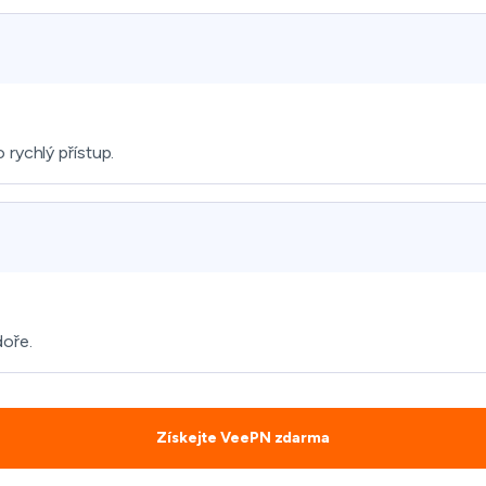
rychlý přístup.
doře.
Získejte VeePN zdarma