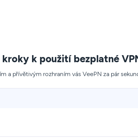
 kroky k použití bezplatné VP
ím a přívětivým rozhraním vás VeePN za pár seku