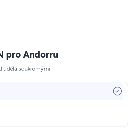
N pro Andorru
nd udělá soukromými