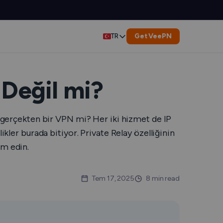
Get VeePN
TR
English
Deutsch
 Değil mi?
Español
u gerçekten bir VPN mi? Her iki hizmet de IP
Français
kler burada bitiyor. Private Relay özelliğinin
am edin.
العربية
Tem 17, 2025
8 min read
Indonesia
Italiano
eyicisi