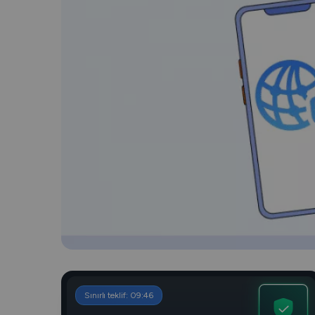
Sınırlı teklif:
09
:
45