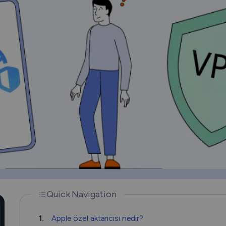
How Does a VPN Work?
Quick Navigation
1.
Apple özel aktarıcısı nedir?