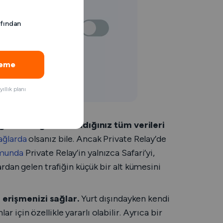
afından
neme
llık planı
önderdiğiniz ve aldığınız tüm verileri
 ağlarda
olsanız bile. Ancak Private Relay’de
umunda
Private Relay’in yalnızca Safari’yi,
lardan gelen trafiğin küçük bir alt kümesini
 erişmenizi sağlar.
Yurt dışındayken kendi
r için özellikle yararlı olabilir. Ayrıca bir