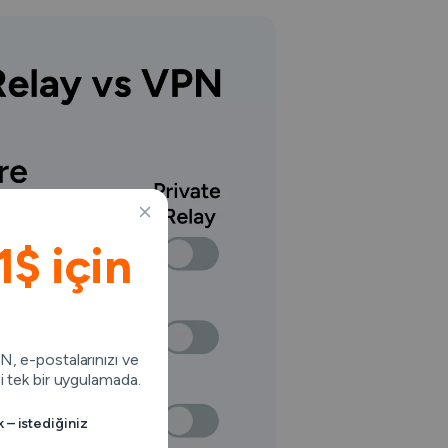
1$ için
SSN, e-postalarınızı ve
 tek bir uygulamada.
k – istediğiniz