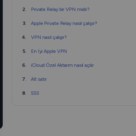
2.
Private Relay bir VPN midir?
3.
Apple Private Relay nasıl çalışır?
4.
VPN nasıl çalışır?
5.
En İyi Apple VPN
6.
iCloud Özel Aktarım nasıl açılır
7.
Alt satır
8.
SSS