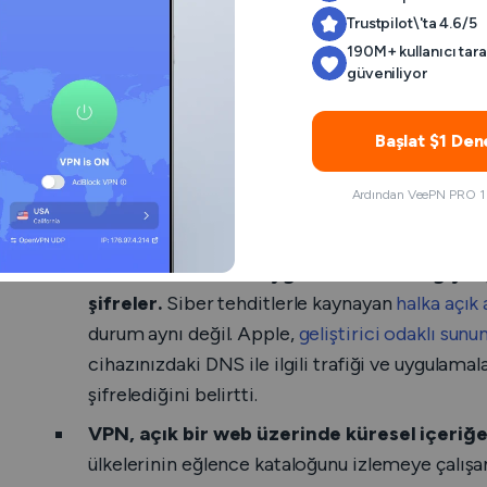
Trustpilot\'ta 4.6/5
190M+ kullanıcı tar
güveniliyor
Başlat $1 De
Ardından VeePN PRO 1 yı
Premium bir VPN, uygulaması aracılığıyla g
şifreler.
Siber tehditlerle kaynayan
halka açık
durum aynı değil. Apple,
geliştirici odaklı sun
cihazınızdaki DNS ile ilgili trafiği ve uygulama
şifrelediğini belirtti.
VPN, açık bir web üzerinde küresel içeriğe
ülkelerinin eğlence kataloğunu izlemeye çalışanla