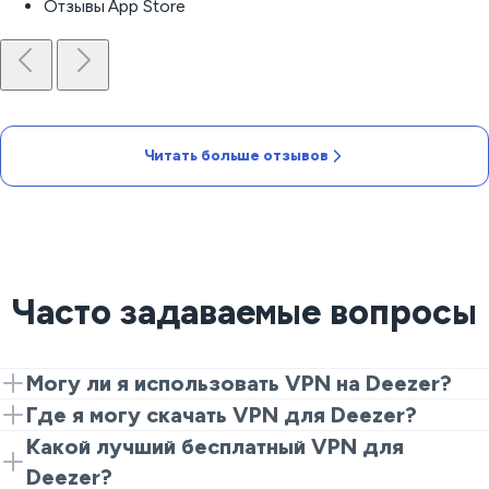
Отзывы App Store
Читать больше отзывов
Часто задаваемые вопросы
Могу ли я использовать VPN на Deezer?
Да. Установите VeePN, подключитесь к ближайшему
Где я могу скачать VPN для Deezer?
серверу и запустите приложение. Все это, чтобы
Загрузите VeePN с нашего сайта или из магазинов
Какой лучший бесплатный VPN для
получить приватный и стабильный маршрут.
приложений, установите его, выберите место и
Deezer?