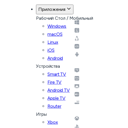
Приложения
Рабочий Стол / Мобильный
Windows
macOS
Linux
iOS
Android
Устройства
Smart TV
Fire TV
Android TV
Apple TV
Router
Игры
Xbox